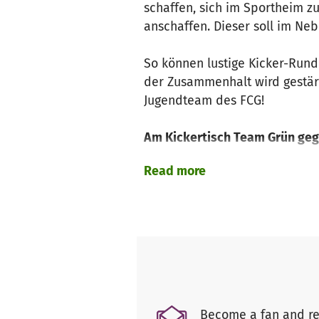
schaffen, sich im Sportheim z
anschaffen. Dieser soll im Ne
So können lustige Kicker-Run
der Zusammenhalt wird gestärkt
Jugendteam des FCG!
Am Kickertisch Team Grün geg
Read more
Danke, dass du einen Beitrag z
Gerolfing werden es dir danke
#dahoambeimFCG #unsereHeima
Folge uns auch auf Facebook @
Become a fan and re