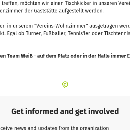
u treffen, möchten wir einen Tischkicker in unseren Ver
benzimmer der Gaststätte aufgestellt werden.
den in unserem "Vereins-Wohnzimmer" ausgetragen wer
. Egal ob Turner, Fußballer, Tennis'ler oder Tischtenni
en Team Weiß - auf dem Platz oder in der Halle immer
u unserem Projekt leistest! Jeder Euro zählt! Die Kinde
n!
t #unsereFarben #unserVerein #nurderFCG
Get informed and get involved
fcgerolfing1930 und Instagram @fcgerolfing !
ceive news and updates from the organization