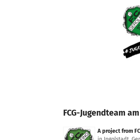
Skip to main content
Show accessibility statement
FCG-Jugendteam am 
A project from
FC
in Ingolstadt, G