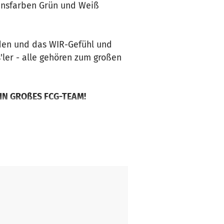
einsfarben Grün und Weiß
den und das WIR-Gefühl und
s'ler - alle gehören zum großen
 EIN GROßES FCG-TEAM!
r und Jugendlichen des FC