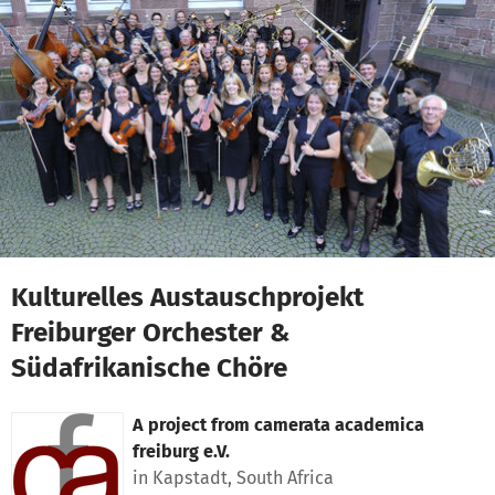
Skip to main content
Show accessibility statement
Kulturelles Austauschprojekt
Freiburger Orchester &
Südafrikanische Chöre
A project from
camerata academica
freiburg e.V.
in Kapstadt, South Africa