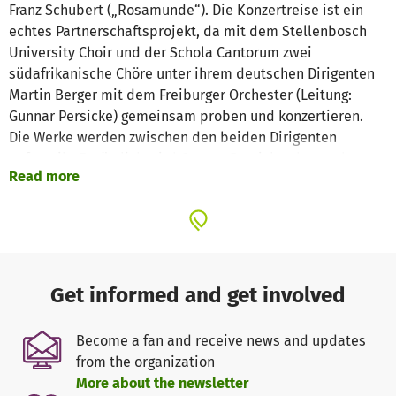
Franz Schubert („Rosamunde“). Die Konzertreise ist ein
echtes Partnerschaftsprojekt, da mit dem Stellenbosch
University Choir und der Schola Cantorum zwei
südafrikanische Chöre unter ihrem deutschen Dirigenten
Martin Berger mit dem Freiburger Orchester (Leitung:
Gunnar Persicke) gemeinsam proben und konzertieren.
Die Werke werden zwischen den beiden Dirigenten
aufgeteilt. Zusätzlich wird Gunnar Persicke, der an der
Read more
Musikhochschule Freiburg einen Lehrauftrag für
Orchesterstudien inne hat, einen Workshop für
südafrikanische Studierende in Stellenbosch durchführen.
Für Professor Martin Berger, der seit 2013 am Musical
Department der University of Stellenbosch lehrt, ist die
Get informed and get involved
Zusammenarbeit mit dem deutschen Orchester etwas
Besonderes: „Südafrika liegt am Ende der Welt, aber ist
Become a fan and receive news and updates
dankbar für das Interesse renommierter MusikerInnen an
from the organization
der Arbeit mit unseren Studierenden. Andreas Scholl,
More about the newsletter
Pinchas Zukermann und Joshua Bell haben uns im Laufe