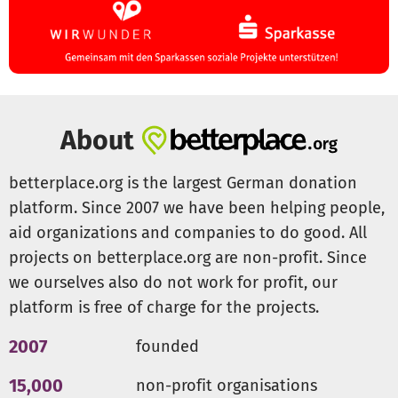
Hilf uns, diesen Kindern eine Stimme und eine
Perspektive zu geben.
Mit deiner Unterstützung wird das
Musikcamp zu einem Meilenstein für die Jugend in Togo.
Jede Spende zählt – für Musik, für Bildung, für die
Zukunft!
About
betterplace.org is the largest German donation
platform. Since 2007 we have been helping people,
aid organizations and companies to do good. All
projects on betterplace.org are non-profit. Since
we ourselves also do not work for profit, our
platform is free of charge for the projects.
2007
founded
15,000
non-profit organisations