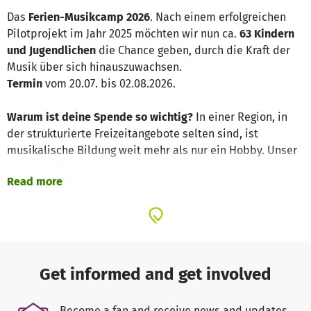
Das
Ferien-Musikcamp 2026
. Nach einem erfolgreichen
Pilotprojekt im Jahr 2025 möchten wir nun ca.
63 Kindern
und Jugendlichen
die Chance geben, durch die Kraft der
Musik über sich hinauszuwachsen.
Termin
vom 20.07. bis 02.08.2026.
Warum ist deine Spende so wichtig?
In einer Region, in
der strukturierte Freizeitangebote selten sind, ist
musikalische Bildung weit mehr als nur ein Hobby. Unser
Camp verfolgt einen ganzheitlichen Ansatz:
Read more
Kompetenz & Perspektive:
Die Teilnehmenden erhalten
intensiven Unterricht in Musiktheorie und
Instrumentenpraxis, was Disziplin, Teamgeist und
Selbstvertrauen stärkt.
Grundversorgung:
Da viele Kinder im Alltag mit Hunger
Get informed and get involved
zu kämpfen haben, ist eine
vollständige Verpflegung
fester Bestandteil des Camps. Ausgewogene Mahlzeiten
Become a fan and receive news and updates