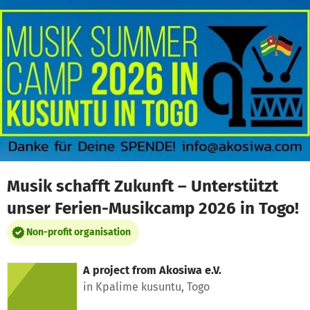
Skip to main content
Show accessibility statement
Musik schafft Zukunft – Unterstützt
unser Ferien-Musikcamp 2026 in Togo!
Non-profit organisation
A project from
Akosiwa e.V.
in Kpalime kusuntu, Togo