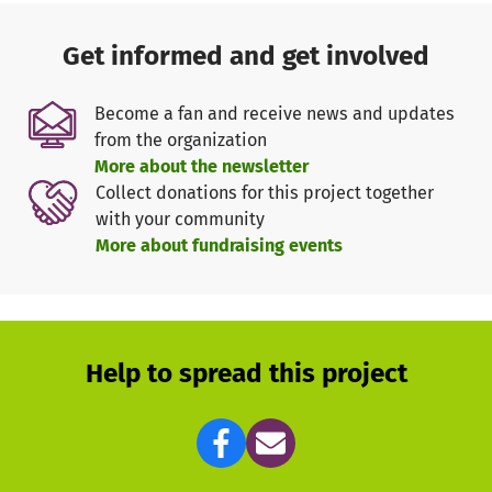
kindgerechte Hürden
für erste und sichere
Sprungerfahrungen
Get informed and get involved
Plyo-Matten zur gezielten Entwicklung der Sprungkraft
weitere Materialien für vielseitige und spielerische
Become a fan and receive news and updates
Sprungübungen
from the organization
More about the newsletter
Collect donations for this project together
Diese Ausstattung hilft uns:
with your community
More about fundraising events
alle Kinder individuell zu fördern
– unabhängig von
ihrem Leistungsstand
Übungen sicher und altersgerecht aufzubauen
mehr Abwechslung, Motivation und Freude ins Training
zu bringen
Help to spread this project
So schaffen wir ein Umfeld, in dem jedes Kind seine
Stärken entdecken kann – und in dem aus kleinen
Sprüngen große Entwicklungsschritte werden.