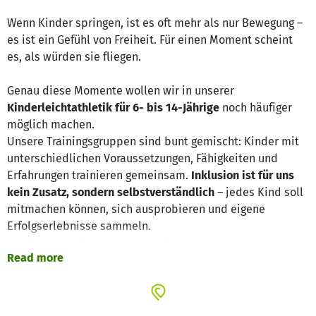
Wenn Kinder springen, ist es oft mehr als nur Bewegung –
es ist ein Gefühl von Freiheit. Für einen Moment scheint
es, als würden sie fliegen.
Genau diese Momente wollen wir in unserer
Kinderleichtathletik für 6- bis 14-Jährige
noch häufiger
möglich machen.
Unsere Trainingsgruppen sind bunt gemischt: Kinder mit
unterschiedlichen Voraussetzungen, Fähigkeiten und
Erfahrungen trainieren gemeinsam.
Inklusion ist für uns
kein Zusatz, sondern selbstverständlich
– jedes Kind soll
mitmachen können, sich ausprobieren und eigene
Erfolgserlebnisse sammeln.
Damit das gelingt, brauchen wir passendes
Read more
Trainingsmaterial – besonders im Bereich
Springen und
Sprungkraft
. Hier stoßen wir aktuell an Grenzen.
Deshalb möchten wir anschaffen: