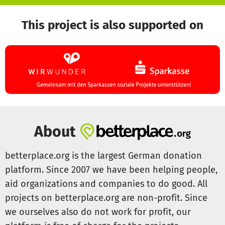
Mit eurer Unterstützung können wir dafür sorgen, dass
This project is also supported on
noch mehr Kinder diese besonderen „Fliegen-Momente“
erleben.
About
betterplace.org is the largest German donation
platform. Since 2007 we have been helping people,
aid organizations and companies to do good. All
projects on betterplace.org are non-profit. Since
we ourselves also do not work for profit, our