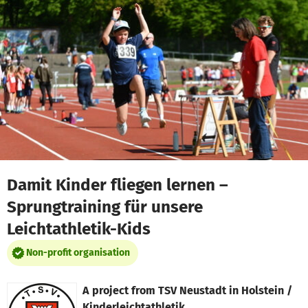
Skip to main content
Show accessibility statement
Damit Kinder fliegen lernen –
Sprungtraining für unsere
Leichtathletik-Kids
Non-profit organisation
A project from
TSV Neustadt in Holstein /
Kinderleichtathletik