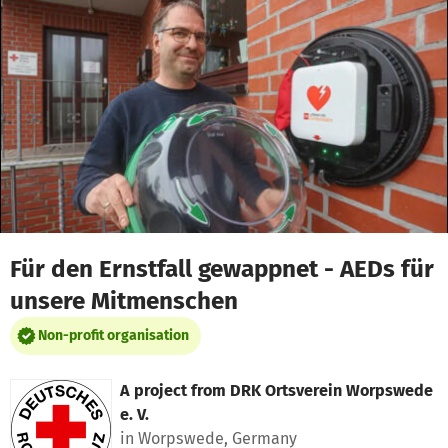
Skip to main content
Show accessibility statement
Für den Ernstfall gewappnet - AEDs für
unsere Mitmenschen
Non-profit organisation
A project from
DRK Ortsverein Worpswede
e. V.
in Worpswede, Germany