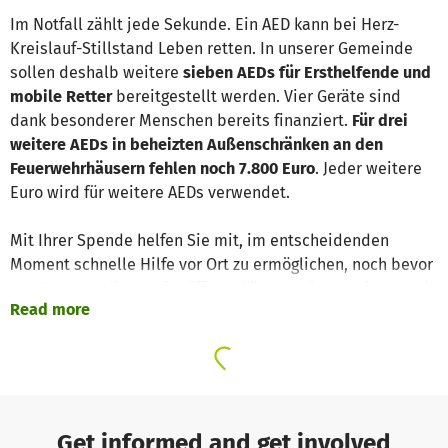
Im Notfall zählt jede Sekunde. Ein AED kann bei Herz-
Kreislauf-Stillstand Leben retten. In unserer Gemeinde
sollen deshalb weitere
sieben AEDs für Ersthelfende und
mobile Retter
bereitgestellt werden. Vier Geräte sind
dank besonderer Menschen bereits finanziert.
Für drei
weitere AEDs in beheizten Außenschränken an den
Feuerwehrhäusern fehlen noch 7.800 Euro
. Jeder weitere
Euro wird für weitere AEDs verwendet.
Mit Ihrer Spende helfen Sie mit, im entscheidenden
Moment schnelle Hilfe vor Ort zu ermöglichen, noch bevor
der Rettungsdienst eintrifft. So können wir gemeinsam die
Read more
Überlebenschance von Betroffenden in unserer Gemeinde
erhöhen und Leben retten.
Jede Spende, ob groß oder klein, zählt. Herzlichen Dank
für Ihre Unterstützung.
Get informed and get involved