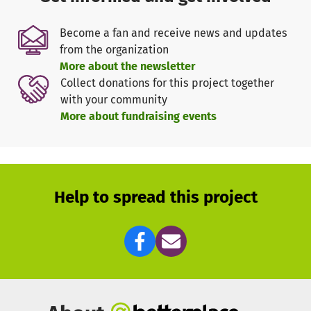
Entzündung. Die Kosten für die Untersuchungen - Blutbild,
Ultraschall, Endoskopie - belaufen sich mittlerweile auf
Become a fan and receive news and updates
700 €. Damit Milka
beschwerdefrei leben kann, braucht sie
from the organization
dauerhaft spezielles Diätfutter. Die Kosten liegen bei 120
More about the newsletter
€ im Monat. Alles zusammen für unser Tierheim eine
Collect donations for this project together
"Hausnummer" - aber für Milka die Chance auf ein
with your community
gesundes Leben.
More about fundraising events
Wir freuen uns über jede Unterstützung, um Milka diese
Chance zu ermöglichen!
Vielen herzlichen Dank - euer Tierheimteam im Namen
Help to spread this project
von Milka!