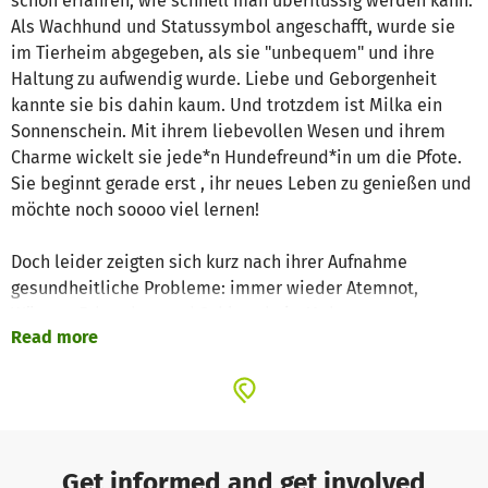
schon erfahren, wie schnell man überflüssig werden kann.
Als Wachhund und Statussymbol angeschafft, wurde sie
im Tierheim abgegeben, als sie "unbequem" und ihre
Haltung zu aufwendig wurde. Liebe und Geborgenheit
kannte sie bis dahin kaum. Und trotzdem ist Milka
ein
Sonnenschein. Mit ihrem liebevollen Wesen und ihrem
Charme wickelt sie jede*n Hundefreund*in um die Pfote.
Sie beginnt gerade erst , ihr neues Leben zu genießen und
möchte noch soooo viel lernen!
Doch leider zeigten sich kurz nach ihrer Aufnahme
gesundheitliche Probleme: immer wieder Atemnot,
Würgen, Erbrechen und Schlappheit. Mehrere
Read more
Tierarztbesuche folgten. Der Verdacht auf eine
Kehlkopflähmung konnte zum Glück ausgeschlossen
werden. Doch die Beschwerden blieben. Schonkost und
Medikamente brachten nur kurzzeitig Linderung.
Jetzt haben wir eine Diagnose: Chronische Magen-Darm-
Get informed and get involved