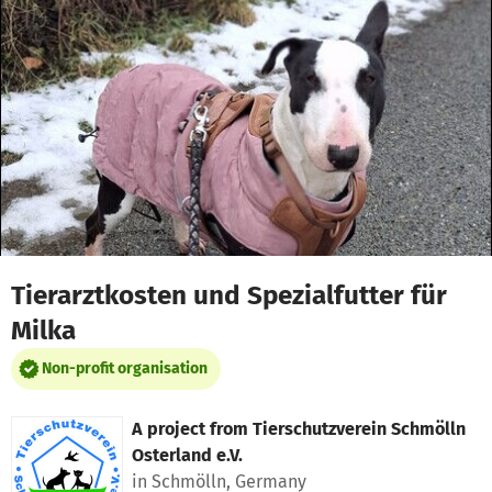
Skip to main content
Show accessibility statement
Tierarztkosten und Spezialfutter für
Milka
Non-profit organisation
A project from
Tierschutzverein Schmölln
Osterland e.V.
in Schmölln, Germany