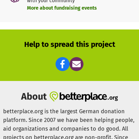
with your community
haben Angst vor der AFD.
More about fundraising events
Achtung !!!!!
Um eine bessere Zuordnung für die Spenden zu
gewährleisten untergliedern wir unser Bedarfe. Hier
Help to spread this project
spenden Sie für das Kollektiv zOOm für Bayern
Es ist Zeit die Ärmel hochzukrempeln. Setzt mit uns ein
Zeichen, für Kultur, für Frieden, für Klimaschutz, gegen
Sozial und Demokratie Abbau.
About
betterplace.org is the largest German donation
platform. Since 2007 we have been helping people,
aid organizations and companies to do good. All
projects on betterplace.org are non-profit. Since