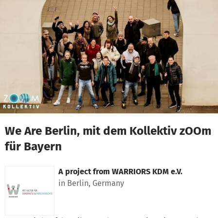
Skip to main content
Show accessibility statement
We Are Berlin, mit dem Kollektiv zOOm
für Bayern
A project from
WARRIORS KDM e.V.
in Berlin, Germany