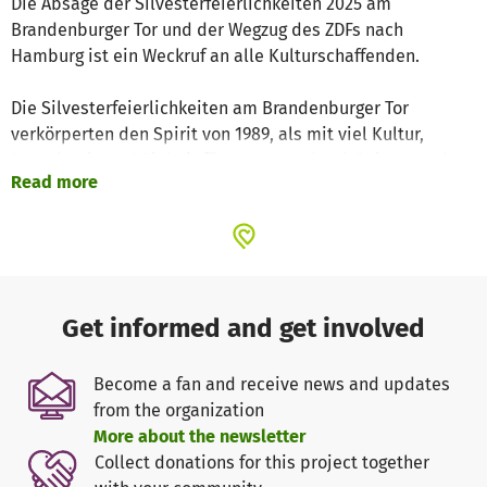
Die Absage der Silvesterfeierlichkeiten 2025 am
Brandenburger Tor und der Wegzug des ZDFs nach
Hamburg ist ein Weckruf an alle Kulturschaffenden.
Die Silvesterfeierlichkeiten am Brandenburger Tor
verkörperten den Spirit von 1989, als mit viel Kultur,
Demokratie und Einheit für unser Land, zelebriert wurde.
Read more
Am 31.7.2025 meldeten wir deshalb eine Demonstration,
für den 31.12.2025, vom Brandenburger Tor, über die
Siegessäule, bis hin zum S- Bhf. Tiergarten, an.
Wir als Kulturschaffende schauen aber auch über unseren
Get informed and get involved
Tellerrand, denn auch wir müssen Miete bezahlen und
suchen bezahlbare Wohnungen. Auch wir sehen mit
Become a fan and receive news and updates
Besorgnis den Zustand unserer Schulen,
from the organization
Jugendfreizeiteinrichtungen, Straßen, des öffentlichen
More about the newsletter
Nahverkehrs und der ärztlichen Versorgung. Auch wir
Collect donations for this project together
haben Angst vor Krieg und Klimakatastrophe. Auch wir