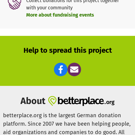
Collect donations for this project together
Nahverkehrs und der ärztlichen Versorgung. Auch wir
with your community
haben Angst vor Krieg und Klimakatastrophe. Auch wir
More about fundraising events
haben Angst vor der AFD.
Achtung !!!!!
Um eine bessere Zuordnung für die Spenden zu
Help to spread this project
gewährleisten untergliedern wir unser Bedarfe. Hier
spenden Sie für das Werra-Musik-Kollektiv für Thüringen
Es ist Zeit die Ärmel hochzukrempeln. Setzt mit uns ein
Zeichen, für Kultur, für Frieden, für Klimaschutz, gegen
Sozial und Demokratie Abbau.
About
betterplace.org is the largest German donation
platform. Since 2007 we have been helping people,
aid organizations and companies to do good. All