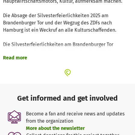
Hauptwirtschaftsmotors, Kultur, aufmerksam machen.
Die Absage der Silvesterfeierlichkeiten 2025 am
Brandenburger Tor und der Wegzug des ZDFs nach
Hamburg ist ein Weckruf an alle Kulturschaffenden.
Die Silvesterfeierlichkeiten am Brandenburger Tor
verkörperten den Spirit von 1989, als mit viel Kultur,
Read more
Demokratie und Einheit für unser Land, zelebriert wurde.
Am 31.7.2025 meldeten wir deshalb eine Demonstration,
für den 31.12.2025, vom Brandenburger Tor, über die
Siegessäule, bis hin zum S- Bhf. Tiergarten, an.
Get informed and get involved
Wir als Kulturschaffende schauen aber auch über unseren
Tellerrand, denn auch wir müssen Miete bezahlen und
Become a fan and receive news and updates
suchen bezahlbare Wohnungen. Auch wir sehen mit
from the organization
Besorgnis den Zustand unserer Schulen,
More about the newsletter
Jugendfreizeiteinrichtungen, Straßen, des öffentlichen