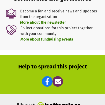
mit erheblichen nicht einkalkulierten Kosten für den
Verein. Hinzu kommen noch Pachtausfälle von ca. 1 Jahr
Become a fan and receive news and updates
und Reinigungskosten in erheblichen Umfang. So dass
from the organization
sich der
Gesamtschaden auf ca. €100.000,00 angehäuft
More about the newsletter
hat
.
Collect donations for this project together
with your community
Dies führte dazu, dass die geplante Renovierung/Neubau
More about fundraising events
unseres Spielplatzes nicht realisiert werden konnte. Die
Angebote und Pläne dafür lagen uns schon vor, konnten
jedoch nicht in Auftrag gegeben werden.
Die
Gesamtkosten des Projekts liegen bei ca. €40.000, wovon
wir als Verein ca. €28.000 tragen müssen.
Um auch den
Help to spread this project
kleinsten unserer Gäste und Mitglieder einen Platz zum
toben zu bieten, bitten wir Euch um Spenden damit wir
das Projekt realisieren können.
Neben des Neubaus des Spielplatzes gehört in einem
Schritt davor auch die Reinigung und Entsorgung von
Altlasten des "alten" Spielplatzes dazu. Das Konzept und