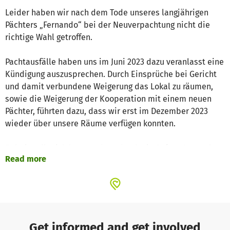
Leider haben wir nach dem Tode unseres langjährigen
Pächters „Fernando“ bei der Neuverpachtung nicht die
richtige Wahl getroffen.
Pachtausfälle haben uns im Juni 2023 dazu veranlasst eine
Kündigung auszusprechen. Durch Einsprüche bei Gericht
und damit verbundene Weigerung das Lokal zu räumen,
sowie die Weigerung der Kooperation mit einem neuen
Pächter, führten dazu, dass wir erst im Dezember 2023
wieder über unsere Räume verfügen konnten.
Dabei stellt sich heraus, dass durch ein Anfang November
Read more
2023 verursachter Vandalismus, nahezu das gesamte
Inventar für einen neunen Pächter nicht mehr zu
gebrauchen ist.
So mussten Teile des Gastbereichs, die gesamte Küche,
sowie die Theke erneuert werden. Natürlich verbunden
Get informed and get involved