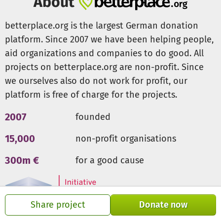
About
die Umsetzung des Vorhabens soll von einer lokalen Firma
durchgeführt werden.
betterplace.org is the largest German donation
platform. Since 2007 we have been helping people,
Hoffentlich können wir Euch bald bei uns auf der Waldau
aid organizations and companies to do good. All
empfangen – mit neuem Spielplatz.
projects on betterplace.org are non-profit. Since
Wir bedanken uns bei allen, für jede Spende in egal
we ourselves also do not work for profit, our
welcher Höhe.
platform is free of charge for the projects.
Herzliche Grüße
2007
founded
Die Vorstandschaft
15,000
non-profit organisations
https://www.abv-stuttgart.de/
300m €
for a good cause
Share project
Donate now