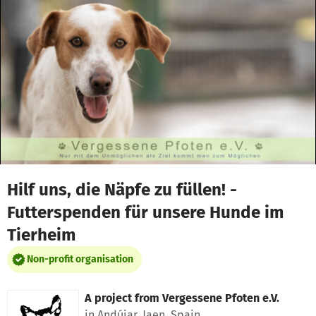
Skip to main content
Show accessibility statement
Hilf uns, die Näpfe zu füllen! -
Futterspenden für unsere Hunde im
Tierheim
Non-profit organisation
A project from
Vergessene Pfoten e.V.
in Andújar, Jaen, Spain