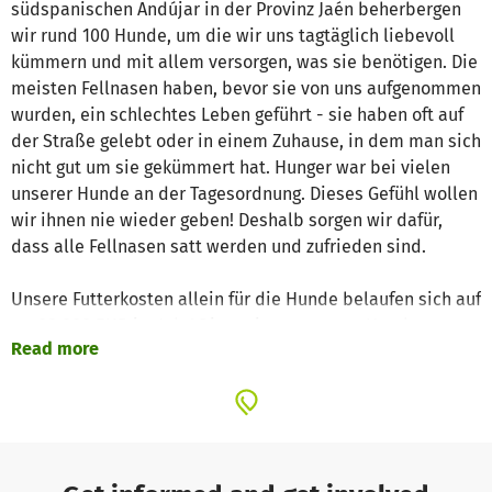
südspanischen Andújar in der Provinz Jaén beherbergen
wir rund 100 Hunde, um die wir uns tagtäglich liebevoll
kümmern und mit allem versorgen, was sie benötigen. Die
meisten Fellnasen haben, bevor sie von uns aufgenommen
wurden, ein schlechtes Leben geführt - sie haben oft auf
der Straße gelebt oder in einem Zuhause, in dem man sich
nicht gut um sie gekümmert hat. Hunger war bei vielen
unserer Hunde an der Tagesordnung. Dieses Gefühl wollen
wir ihnen nie wieder geben! Deshalb sorgen wir dafür,
dass alle Fellnasen satt werden und zufrieden sind.
Unsere Futterkosten allein für die Hunde belaufen sich auf
ca. 30.000 EUR im Jahr! Die meisten unserer Hunde
Read more
werden mit normalem Trockenfutter gefüttert. Natürlich
sorgen wir auch für unsere alten und kranken Hunde, die
eine spezielle Diät einhalten müssen und deshalb
Spezialfutter bekommen, das nochmal deutlich teurer ist
als übliches Trockenfutter.