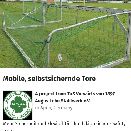
Skip to main content
Show accessibility statement
Mobile, selbstsichernde Tore
A project from
TuS Vorwärts von 1897
Augustfehn Stahlwerk e.V.
in Apen, Germany
Mehr Sicherheit und Flexibilität durch kippsichere Safety
Tore