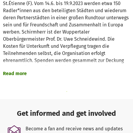
St.Étienne (F). Vom 14.6. bis 19.9.2023 werden etwa 150
Radler*innen aus den beteiligten Städten und wiederum
deren Partnerstädten in einer großen Rundtour unterwegs
sein und für Freundschaft und Zusammenhalt in Europa
werben. Schirmherr ist der Wuppertaler
Oberbürgermeister Prof. Dr. Uwe Schneidewind. Die
Kosten für Unterkunft und Verpflegung tragen die
Teilnehmenden selbst, die Organisation erfolgt
ehrenamtlich. Spenden werden gesammelt zur Deckung
der Logistikkosten für An-/Rückreise zu/von den Start-
Read more
und Zielorten sowie für Werbe- und Ausstattungskosten.
Als Staffelstab dient ein in einer Röhre transportiertes
Dokument, eine offizielle Freundschafts- und
Friedenserklärung der Stadt Wuppertal, die von den
Bürgermeister*innen der Partnerstädte gegengezeichnet
wird.
Get informed and get involved
Become a fan and receive news and updates