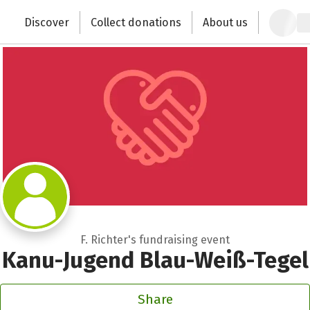
Zum Hauptinhalt springen
Erklärung zur Barrierefreiheit anzeigen
Discover
Collect donations
About us
Change the world with your donation
F. Richter's fundraising event
Kanu-Jugend Blau-Weiß-Tegel
Share