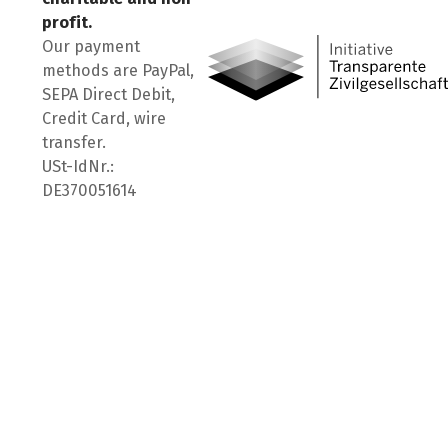
Visit us on Facebook
Visit us on Instagram
Visit us on LinkedIn
profit.
Our payment
methods are PayPal,
SEPA Direct Debit,
Credit Card, wire
transfer.
USt-IdNr.:
DE370051614