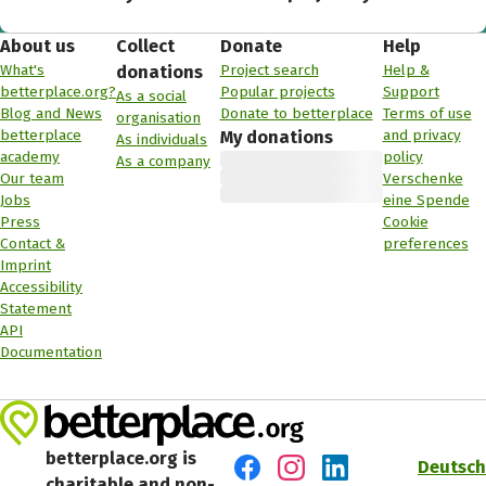
About us
Collect
Donate
Help
What's
Project search
Help &
donations
betterplace.org?
Popular projects
Support
As a social
Blog and News
Donate to betterplace
Terms of use
organisation
betterplace
and privacy
My donations
As individuals
academy
policy
As a company
Our team
Verschenke
Jobs
eine Spende
Press
Cookie
Contact &
preferences
Imprint
Accessibility
Statement
API
Documentation
betterplace.org is
Deutsch
charitable and non-