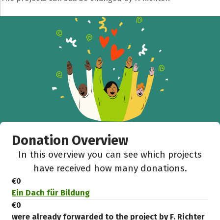
Share fundraising event
Help to collect more donations!
Facebook
WhatsApp
Messenger
C
Donation Overview
In this overview you can see which projects
have received how many donations.
€0
Ein Dach für Bildung
€0
were already forwarded to the project by F. Richter