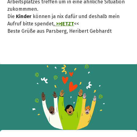
Arbeitsplatzes treffen um in eine ähnliche Situation
zukommmen.
Die
Kinder
können ja nix dafür und deshalb mein
Aufruf bitte spendet,
>>JETZT
<<
Share fundraising event
Beste Grüße aus Parsberg, Heribert Gebhardt
Help to collect more donations!
Facebook
WhatsApp
Messenger
C