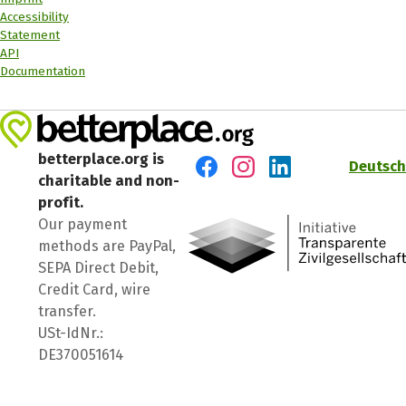
Accessibility
Statement
API
Documentation
betterplace.org is
Deutsch
charitable and non-
Visit us on Facebook
Visit us on Instagram
Visit us on LinkedIn
profit.
Our payment
methods are PayPal,
SEPA Direct Debit,
Credit Card, wire
transfer.
USt-IdNr.:
DE370051614