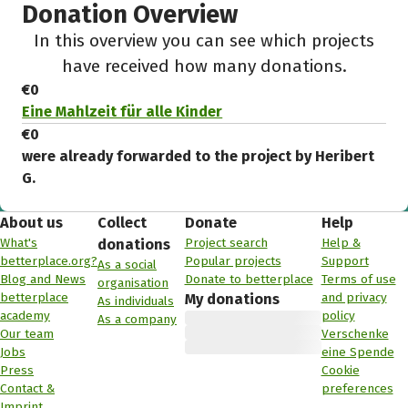
Donation Overview
In this overview you can see which projects
have received how many donations.
€0
Eine Mahlzeit für alle Kinder
€0
were already forwarded to the project by Heribert
G.
About us
Collect
Donate
Help
What's
Project search
Help &
donations
betterplace.org?
Popular projects
Support
As a social
Blog and News
Donate to betterplace
Terms of use
organisation
betterplace
and privacy
My donations
As individuals
academy
policy
As a company
Our team
Verschenke
Jobs
eine Spende
Press
Cookie
Contact &
preferences
Imprint