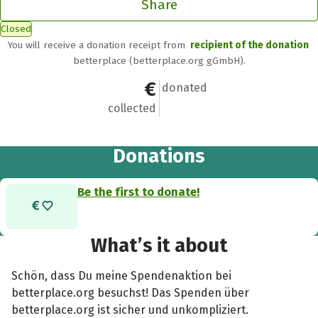
Share
Closed
You will receive a donation receipt from
recipient of the donation
betterplace (betterplace.org gGmbH).
€0
0
donated
collected
Donations
Be the first to donate!
What’s it about
Schön, dass Du meine Spendenaktion bei
betterplace.org besuchst! Das Spenden über
betterplace.org ist sicher und unkompliziert.