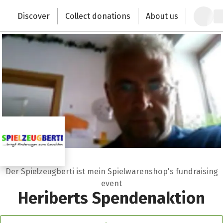
Zum Hauptinhalt springen
Erklärung zur Barrierefreiheit anzeigen
Discover
Collect donations
About us
Change the world with your donation
Der Spielzeugberti ist mein Spielwarenshop's fundraising
event
Heriberts Spendenaktion