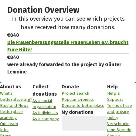
Donation Overview
In this overview you can see which projects
have received how many donations.
€840
Die Frauenberatungsstelle FrauenLeben e.V. braucht
Eure Hilfe!
€840
were already forwarded to the project by Günter
Lemoine
About us
Collect
Donate
Help
What's
Project search
Help &
donations
betterplace.org?
Popular projects
Support
As a social
Blog and News
Donate to betterplace
Terms of use
organisation
betterplace
and privacy
My donations
As individuals
academy
policy
As a company
Our team
Verschenke
Jobs
eine Spende
Press
Cookie