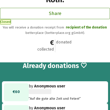
Share
Closed
You will receive a donation receipt from
recipient of the donation
betterplace (betterplace.org gGmbH).
€840
13
donated
collected
13
Already
donations 🤍
by
Anonymous user
€60
“Auf die gute alte Zeit und Feten!”
by
Anonymous user