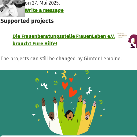
on 27. Mai 2025.
Write a message
Supported projects
Die Frauenberatungsstelle FrauenLeben e.V.
Share fundraising event
braucht Eure Hilfe!
Help to collect more donations!
The projects can still be changed by Günter Lemoine.
Facebook
WhatsApp
Messenger
C