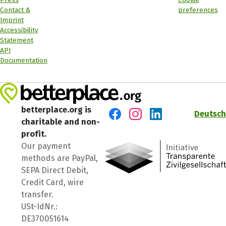
Contact &
preferences
Imprint
Accessibility
Statement
API
Documentation
betterplace.org is
Deutsch
charitable and non-
Visit us on Facebook
Visit us on Instagram
Visit us on LinkedIn
profit.
Our payment
methods are PayPal,
SEPA Direct Debit,
Credit Card, wire
transfer.
USt-IdNr.:
DE370051614