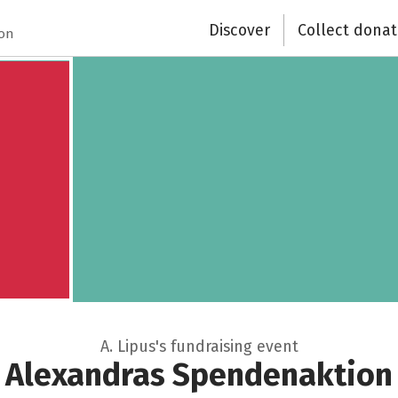
Recipient of donations
Discover
Collect donat
ion
Close
A. Lipus's fundraising event
Alexandras Spendenaktion