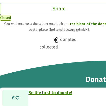
Share
Closed
You will receive a donation receipt from
recipient of the don
betterplace (betterplace.org gGmbH).
€0
0
donated
collected
Donat
Be the first to donate!