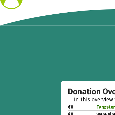
Donation Ov
In this overview
€0
Tanzste
€0
were alr