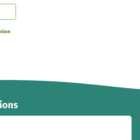
ation
ions