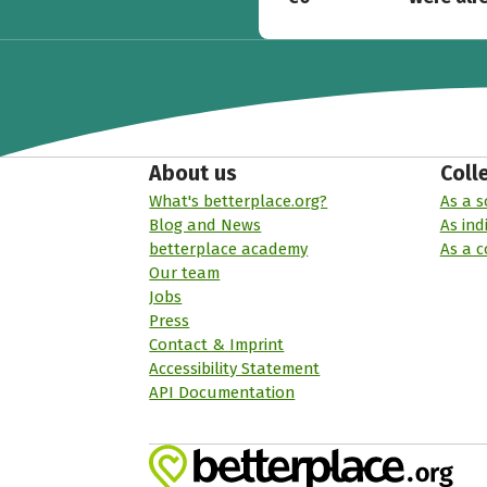
About us
Coll
What's betterplace.org?
As a s
Blog and News
As ind
betterplace academy
As a 
Our team
Jobs
Press
Contact & Imprint
Accessibility Statement
API Documentation