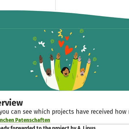
Share fundraising event
Help to collect more donations!
Facebook
WhatsApp
Messenger
Copy link
erview
 you can see which projects have received ho
rnchen Patenschaften
eady forwarded to the project by A. Lipus