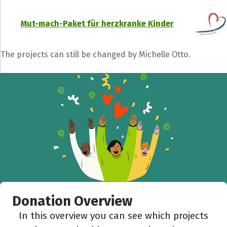
Share fundraising event
Mut-mach-Paket für herzkranke Kinder
Help to collect more donations!
The projects can still be changed by Michelle Otto.
Facebook
WhatsApp
Messenger
C
Donation Overview
In this overview you can see which projects