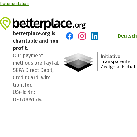
Documentation
betterplace.org is
Deutsch
charitable and non-
Visit us on Facebook
Visit us on Instagram
Visit us on LinkedIn
profit.
Our payment
methods are PayPal,
SEPA Direct Debit,
Credit Card, wire
transfer.
USt-IdNr.:
DE370051614