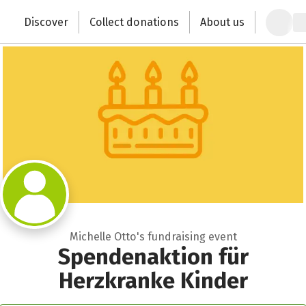
Zum Hauptinhalt springen
Erklärung zur Barrierefreiheit anzeigen
Discover
Collect donations
About us
Change the world with your donation
Michelle Otto's fundraising event
Spendenaktion für
Herzkranke Kinder