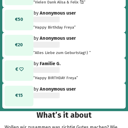
“Vielen Dank Alisa & Felix 🥰”
by
Anonymous user
€50
“Happy Birthday Freya”
by
Anonymous user
€20
“Alles Liebe zum Geburtstag!:) ”
by
Familie G.
“Happy BIRTHDAY Freya”
by
Anonymous user
€15
What’s it about
Wollen wir zusammen was richtig Gutes machen? Wie