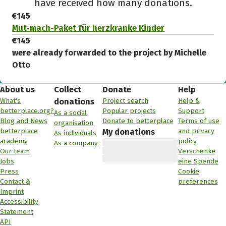
have received how many donations.
€145
Mut-mach-Paket für herzkranke Kinder
€145
were already forwarded to the project by Michelle
Otto
About us
Collect
Donate
Help
What's
Project search
Help &
donations
betterplace.org?
Popular projects
Support
As a social
Blog and News
Donate to betterplace
Terms of use
organisation
betterplace
and privacy
My donations
As individuals
academy
policy
As a company
Our team
Verschenke
Jobs
eine Spende
Press
Cookie
Contact &
preferences
Imprint
Accessibility
Statement
API