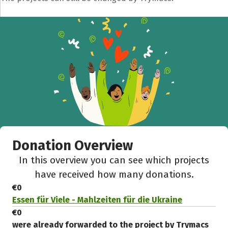
Share fundraising event
Help to collect more donations!
Facebook
WhatsApp
Messenger
C
Donation Overview
In this overview you can see which projects
have received how many donations.
€0
Essen für Viele - Mahlzeiten für die Ukraine
€0
were already forwarded to the project by Trymacs