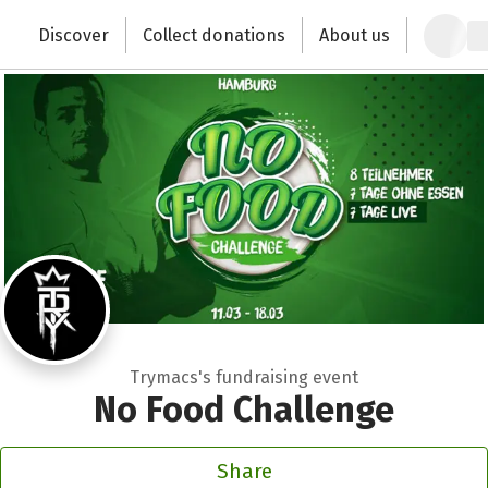
Zum Hauptinhalt springen
Erklärung zur Barrierefreiheit anzeigen
Discover
Collect donations
About us
Change the world with your donation
Trymacs's fundraising event
No Food Challenge
Share