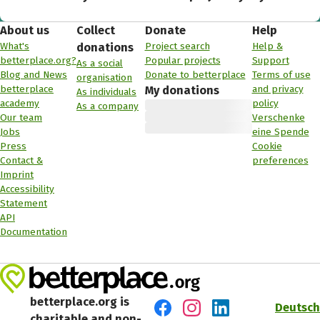
About us
Collect
Donate
Help
What's
Project search
Help &
donations
betterplace.org?
Popular projects
Support
As a social
Blog and News
Donate to betterplace
Terms of use
organisation
betterplace
and privacy
My donations
As individuals
academy
policy
As a company
Our team
Verschenke
Jobs
eine Spende
Press
Cookie
Contact &
preferences
Imprint
Accessibility
Statement
API
Documentation
betterplace.org is
Deutsch
charitable and non-