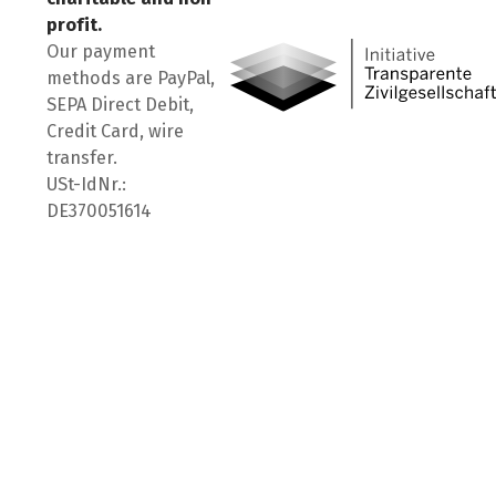
Visit us on Facebook
Visit us on Instagram
Visit us on LinkedIn
profit.
Our payment
methods are PayPal,
SEPA Direct Debit,
Credit Card, wire
transfer.
USt-IdNr.:
DE370051614