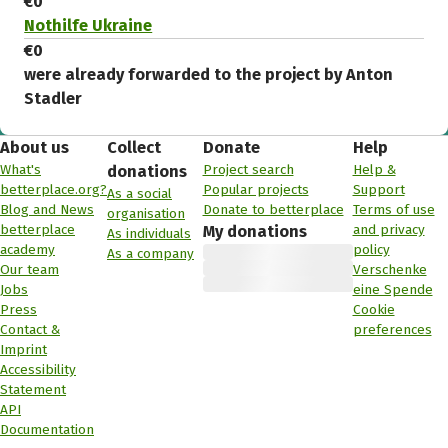
€0
Nothilfe Ukraine
€0
were already forwarded to the project by Anton
Stadler
About us
Collect
Donate
Help
What's
Project search
Help &
donations
betterplace.org?
Popular projects
Support
As a social
Blog and News
Donate to betterplace
Terms of use
organisation
betterplace
and privacy
My donations
As individuals
academy
policy
As a company
Our team
Verschenke
Jobs
eine Spende
Press
Cookie
Contact &
preferences
Imprint
Accessibility
Statement
API
Documentation