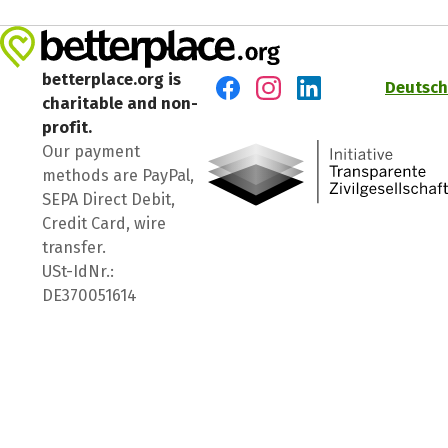
betterplace.org is
Deutsch
charitable and non-
Visit us on Facebook
Visit us on Instagram
Visit us on LinkedIn
profit.
Our payment
methods are PayPal,
SEPA Direct Debit,
Credit Card, wire
transfer.
USt-IdNr.:
DE370051614