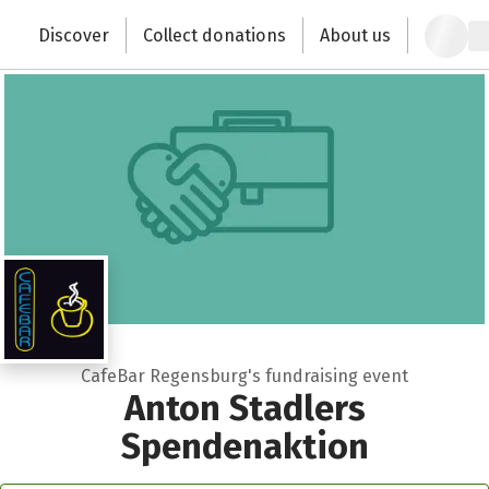
Zum Hauptinhalt springen
Erklärung zur Barrierefreiheit anzeigen
Discover
Collect donations
About us
Change the world with your donation
CafeBar Regensburg's fundraising event
Anton Stadlers
Spendenaktion