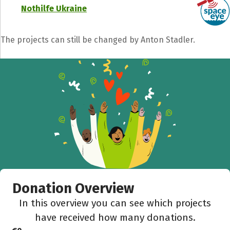
Nothilfe Ukraine
The projects can still be changed by Anton Stadler.
Share fundraising event
Help to collect more donations!
Facebook
WhatsApp
Messenger
C
Donation Overview
In this overview you can see which projects
have received how many donations.