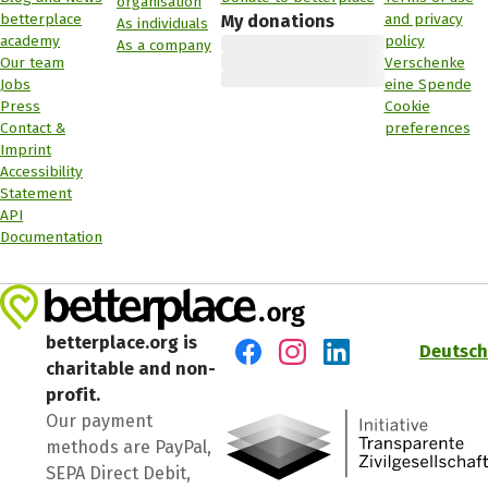
organisation
betterplace
and privacy
My donations
As individuals
academy
policy
As a company
Our team
Verschenke
Jobs
eine Spende
Press
Cookie
Contact &
preferences
Imprint
Accessibility
Statement
API
Documentation
betterplace.org is
Deutsch
charitable and non-
Visit us on Facebook
Visit us on Instagram
Visit us on LinkedIn
profit.
Our payment
methods are PayPal,
SEPA Direct Debit,