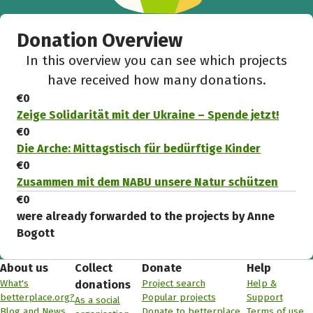
Donation Overview
In this overview you can see which projects
have received how many donations.
€0
Zeige Solidarität mit der Ukraine – Spende jetzt!
€0
Die Arche: Mittagstisch für bedürftige Kinder
€0
Zusammen mit dem NABU unsere Natur schützen
€0
were already forwarded to the projects by Anne
Bogott
About us
Collect
Donate
Help
What's
Project search
Help &
donations
betterplace.org?
Popular projects
Support
As a social
Blog and News
Donate to betterplace
Terms of use