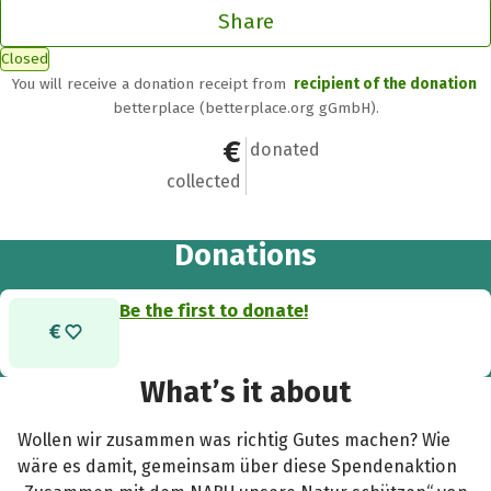
Share
Closed
You will receive a donation receipt from
recipient of the donation
betterplace (betterplace.org gGmbH).
€0
0
donated
collected
Donations
Be the first to donate!
What’s it about
Wollen wir zusammen was richtig Gutes machen? Wie
wäre es damit, gemeinsam über diese Spendenaktion