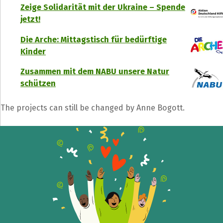
Zeige Solidarität mit der Ukraine – Spende
jetzt!
Die Arche: Mittagstisch für bedürftige
Kinder
Zusammen mit dem NABU unsere Natur
schützen
The projects can still be changed by Anne Bogott.
Share fundraising event
Help to collect more donations!
Facebook
WhatsApp
Messenger
C