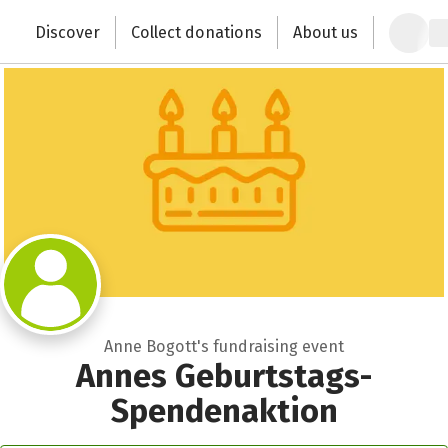
Zum Hauptinhalt springen
Erklärung zur Barrierefreiheit anzeigen
Discover
Collect donations
About us
Change the world with your donation
Anne Bogott's fundraising event
Annes Geburtstags-
Spendenaktion