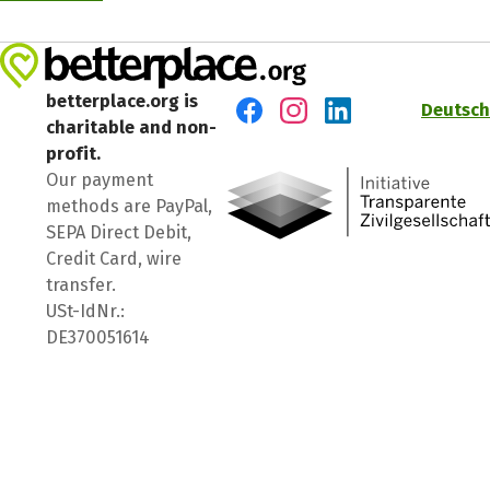
betterplace.org is
Deutsch
charitable and non-
Visit us on Facebook
Visit us on Instagram
Visit us on LinkedIn
profit.
Our payment
methods are PayPal,
SEPA Direct Debit,
Credit Card, wire
transfer.
USt-IdNr.:
DE370051614