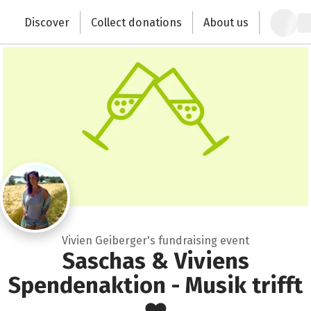
Zum Hauptinhalt springen
Erklärung zur Barrierefreiheit anzeigen
Close
Discover
Collect donations
About us
Change the world with your donation
Vivien Geiberger's fundraising event
Saschas & Viviens
Spendenaktion - Musik trifft
❤️