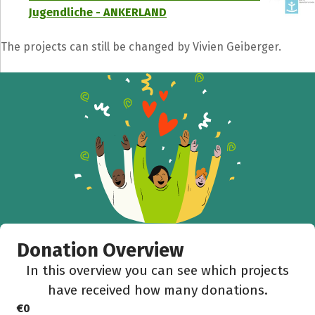
Jugendliche - ANKERLAND
The projects can still be changed by Vivien Geiberger.
Share fundraising event
Help to collect more donations!
Facebook
WhatsApp
Messenger
C
Donation Overview
In this overview you can see which projects
have received how many donations.
€0