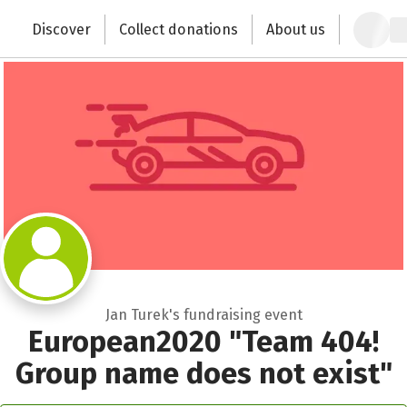
Close
Zum Hauptinhalt springen
Erklärung zur Barrierefreiheit anzeigen
Discover
Collect donations
About us
Change the world with your donation
Jan Turek's fundraising event
European2020 "Team 404!
Group name does not exist"