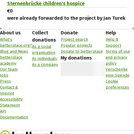
Sternenbrücke children's hospice
€0
were already forwarded to the project by Jan Turek
About us
Collect
Donate
Help
What's
Project search
Help &
donations
betterplace.org?
Popular projects
Support
As a social
Blog and News
Donate to betterplace
Terms of use
organisation
betterplace
and privacy
My donations
As individuals
academy
policy
As a company
Our team
Verschenke
Jobs
eine Spende
Press
Cookie
Contact &
preferences
Imprint
Accessibility
Statement
API
Documentation