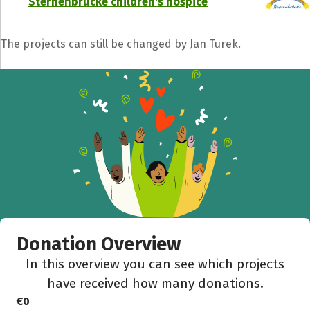
Sternenbrücke children's hospice
The projects can still be changed by Jan Turek.
Share fundraising event
Help to collect more donations!
Facebook
WhatsApp
Messenger
C
Donation Overview
In this overview you can see which projects
have received how many donations.
€0