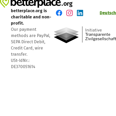
betterplace.org is
Deutsch
charitable and non-
Visit us on Facebook
Visit us on Instagram
Visit us on LinkedIn
profit.
Our payment
methods are PayPal,
SEPA Direct Debit,
Credit Card, wire
transfer.
USt-IdNr.:
DE370051614