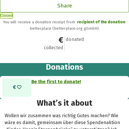
Share
Closed
You will receive a donation receipt from
recipient of the donation
betterplace (betterplace.org gGmbH).
€0
0
donated
collected
Donations
Be the first to donate!
What’s it about
Wollen wir zusammen was richtig Gutes machen? Wie
wäre es damit, gemeinsam über diese Spendenaktion