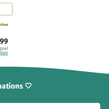
ation
99
goal
ations 🤍