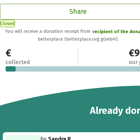
Share
Closed
You will receive a donation receipt from
recipient of the don
betterplace (betterplace.org gGmbH).
€70
€9
collected
our 
2
Already
don
by
Sandra R.