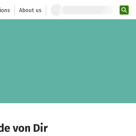
ions
About us
Ent
de von Dir