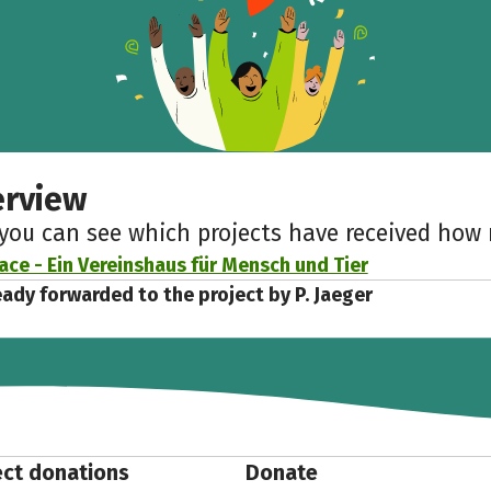
Facebook
WhatsApp
Messenger
Copy link
erview
 you can see which projects have received ho
ce - Ein Vereinshaus für Mensch und Tier
eady forwarded to the project by P. Jaeger
ect donations
Donate