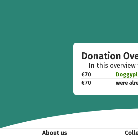
Donation Ov
In this overview
€70
Doggypla
€70
were alr
About us
Coll