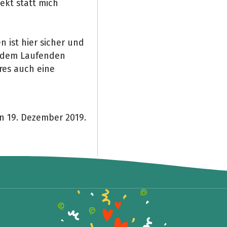
jekt statt mich
 ist hier sicher und
f dem Laufenden
res auch eine
on 19. Dezember 2019.
Share fundraising event
Help to collect more donations!