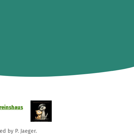
reinshaus
ed by P. Jaeger.