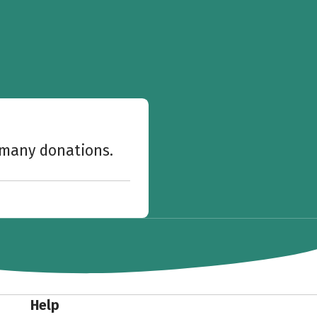
w many donations.
Help