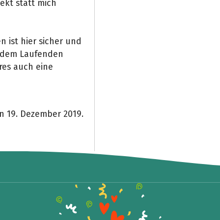
jekt statt mich
 ist hier sicher und
f dem Laufenden
res auch eine
on 19. Dezember 2019.
Share fundraising event
Help to collect more donations!