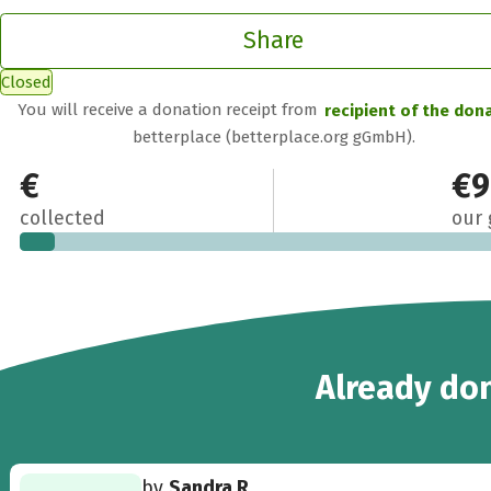
Share
Closed
You will receive a donation receipt from
recipient of the don
betterplace (betterplace.org gGmbH).
€70
€9
collected
our 
2
Already
don
by
Sandra R.