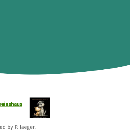
reinshaus
ed by P. Jaeger.