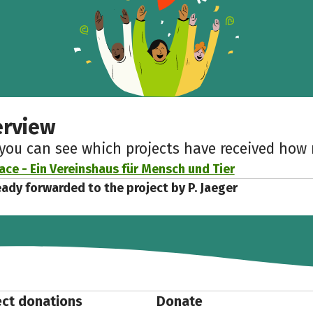
Facebook
WhatsApp
Messenger
Copy link
erview
 you can see which projects have received ho
ce - Ein Vereinshaus für Mensch und Tier
eady forwarded to the project by P. Jaeger
ect donations
Donate