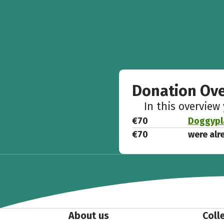
Donation Ov
In this overview
€70
Doggypla
€70
were alr
About us
Coll