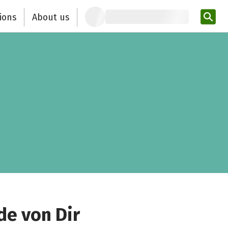
ions
About us
Ent
de von Dir