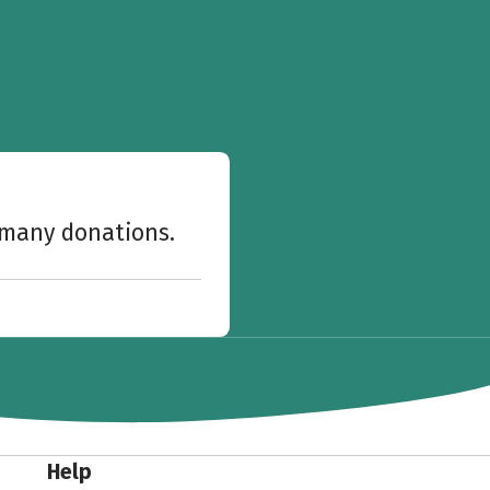
w many donations.
Help