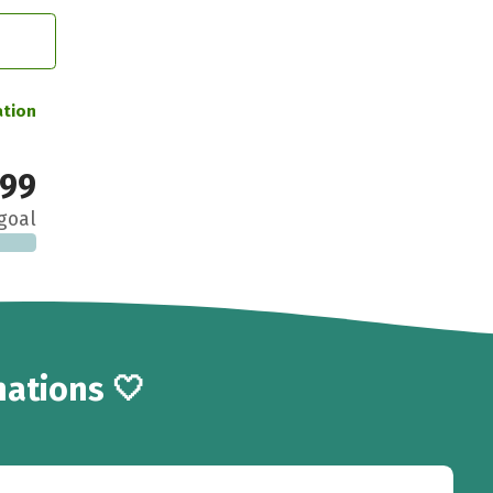
ation
99
goal
ations 🤍