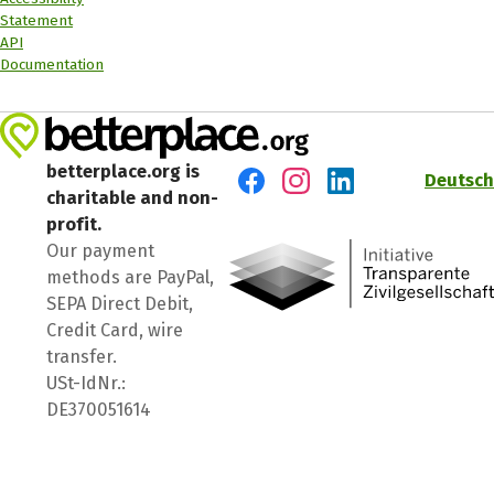
Statement
API
Documentation
betterplace.org is
Deutsch
charitable and non-
Visit us on Facebook
Visit us on Instagram
Visit us on LinkedIn
profit.
Our payment
methods are PayPal,
SEPA Direct Debit,
Credit Card, wire
transfer.
USt-IdNr.:
DE370051614