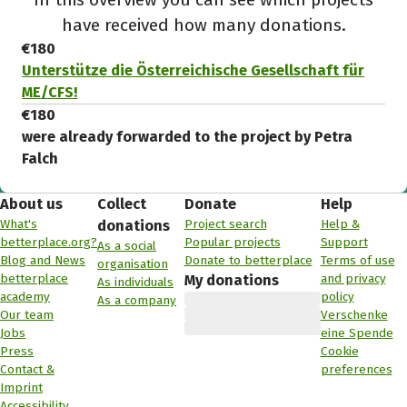
have received how many donations.
€180
Unterstütze die Österreichische Gesellschaft für
ME/CFS!
€180
were already forwarded to the project by Petra
Falch
About us
Collect
Donate
Help
What's
Project search
Help &
donations
betterplace.org?
Popular projects
Support
As a social
Blog and News
Donate to betterplace
Terms of use
organisation
betterplace
and privacy
My donations
As individuals
academy
policy
As a company
Our team
Verschenke
Jobs
eine Spende
Press
Cookie
Contact &
preferences
Imprint
Accessibility