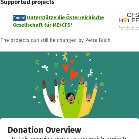
Supported projects
Unterstütze die Österreichische
Ended
Share fundraising event
Gesellschaft für ME/CFS!
Help to collect more donations!
The projects can still be changed by Petra Falch.
Facebook
WhatsApp
Messenger
C
Donation Overview
In this overview you can see which projects