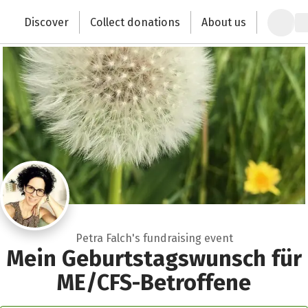
Zum Hauptinhalt springen
Erklärung zur Barrierefreiheit anzeigen
Discover
Collect donations
About us
Change the world with your donation
Petra Falch's fundraising event
Mein Geburtstagswunsch für
ME/CFS-Betroffene