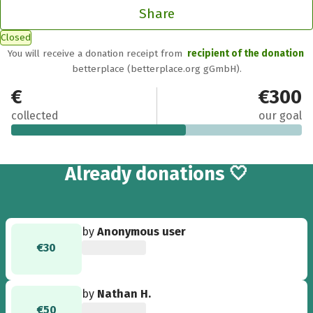
Share
Closed
You will receive a donation receipt from
recipient of the donation
betterplace (betterplace.org gGmbH).
€180
€300
collected
our goal
3
Already
donations 🤍
by
Anonymous user
€30
by
Nathan H.
€50