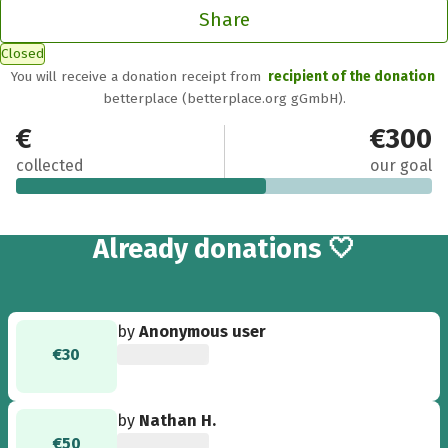
Share
Closed
You will receive a donation receipt from
recipient of the donation
betterplace (betterplace.org gGmbH).
€180
€300
collected
our goal
3
Already
donations 🤍
by
Anonymous user
€30
by
Nathan H.
€50