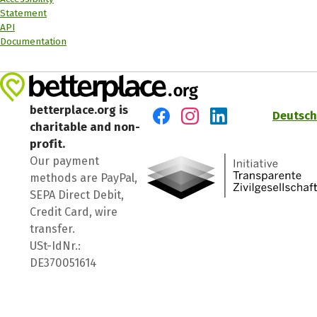
Statement
API
Documentation
betterplace.org is
Deutsch
charitable and non-
Visit us on Facebook
Visit us on Instagram
Visit us on LinkedIn
profit.
Our payment
methods are PayPal,
SEPA Direct Debit,
Credit Card, wire
transfer.
USt-IdNr.:
DE370051614