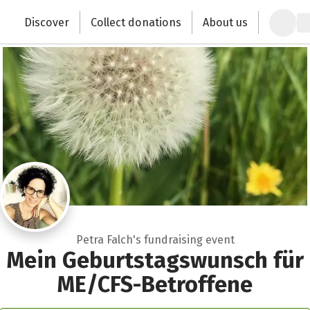
Zum Hauptinhalt springen
Erklärung zur Barrierefreiheit anzeigen
Discover
Collect donations
About us
Change the world with your donation
Petra Falch's fundraising event
Mein Geburtstagswunsch für
ME/CFS-Betroffene