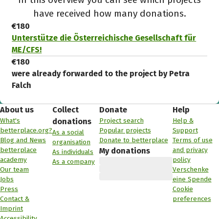
have received how many donations.
€180
Unterstütze die Österreichische Gesellschaft für
ME/CFS!
€180
were already forwarded to the project by Petra
Falch
About us
Collect
Donate
Help
What's
Project search
Help &
donations
betterplace.org?
Popular projects
Support
As a social
Blog and News
Donate to betterplace
Terms of use
organisation
betterplace
and privacy
My donations
As individuals
academy
policy
As a company
Our team
Verschenke
Jobs
eine Spende
Press
Cookie
Contact &
preferences
Imprint
Accessibility