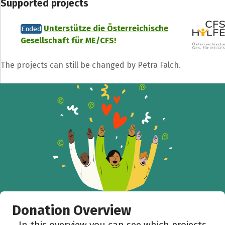
Supported projects
Unterstütze die Österreichische
Ended
Share fundraising event
Gesellschaft für ME/CFS!
Help to collect more donations!
The projects can still be changed by Petra Falch.
Facebook
WhatsApp
Messenger
C
Donation Overview
In this overview you can see which projects