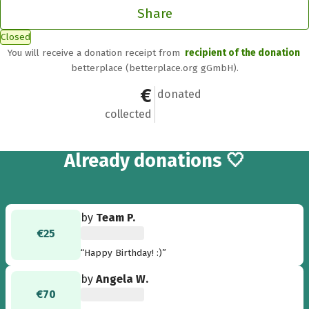
Share
Closed
You will receive a donation receipt from
recipient of the donation
betterplace (betterplace.org gGmbH).
€265
9
donated
collected
9
Already
donations 🤍
by
Team P.
€25
“Happy Birthday! :)”
by
Angela W.
€70