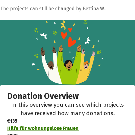
Share fundraising event
The projects can still be changed by Bettina W..
Help to collect more donations!
Facebook
WhatsApp
Messenger
C
Donation Overview
In this overview you can see which projects
have received how many donations.
€135
Hilfe für wohnungslose Frauen