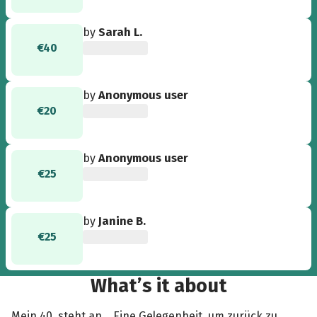
by
Sarah L.
€40
by
Anonymous user
€20
by
Anonymous user
€25
by
Janine B.
€25
What’s it about
Mein 40. steht an... Eine Gelegenheit, um zurück zu