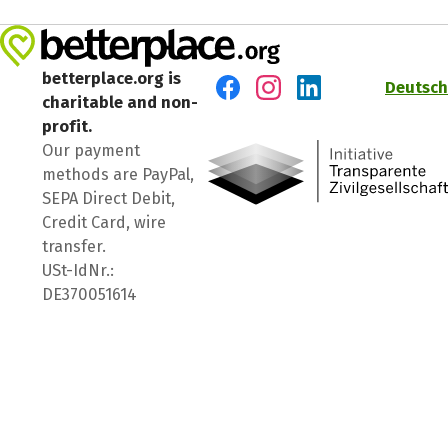
betterplace.org is
Deutsch
charitable and non-
Visit us on Facebook
Visit us on Instagram
Visit us on LinkedIn
profit.
Our payment
methods are PayPal,
SEPA Direct Debit,
Credit Card, wire
transfer.
USt-IdNr.:
DE370051614