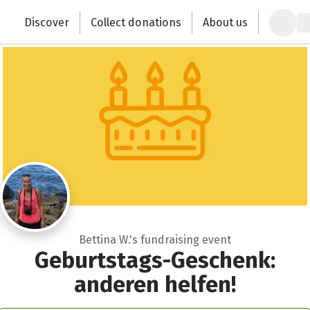
Zum Hauptinhalt springen
Erklärung zur Barrierefreiheit anzeigen
Discover
Collect donations
About us
Change the world with your donation
Bettina W.'s fundraising event
Geburtstags-Geschenk:
anderen helfen!