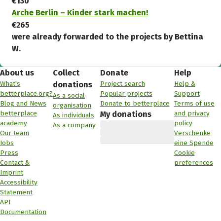
€130
Arche Berlin – Kinder stark machen!
€265
were already forwarded to the projects by Bettina
W.
About us
Collect
Donate
Help
What's
Project search
Help &
donations
betterplace.org?
Popular projects
Support
As a social
Blog and News
Donate to betterplace
Terms of use
organisation
betterplace
and privacy
My donations
As individuals
academy
policy
As a company
Our team
Verschenke
Jobs
eine Spende
Press
Cookie
Contact &
preferences
Imprint
Accessibility
Statement
API
Documentation