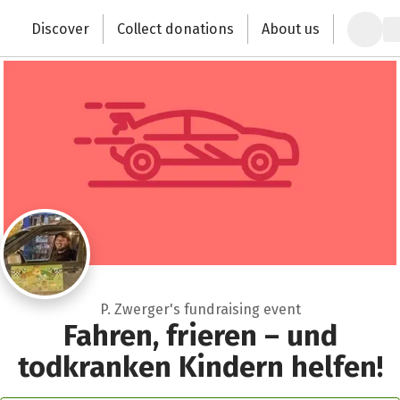
Zum Hauptinhalt springen
Erklärung zur Barrierefreiheit anzeigen
Discover
Collect donations
About us
Change the world with your donation
P. Zwerger's fundraising event
Fahren, frieren – und
todkranken Kindern helfen!