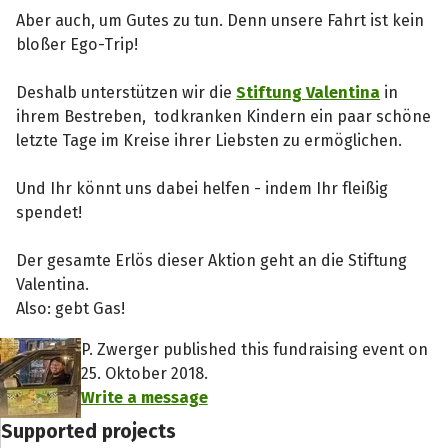
Aber auch, um Gutes zu tun. Denn unsere Fahrt ist kein
bloßer Ego-Trip!
Deshalb unterstützen wir die
Stiftung Valentina
in
ihrem Bestreben, todkranken Kindern ein paar schöne
letzte Tage im Kreise ihrer Liebsten zu ermöglichen.
Und Ihr könnt uns dabei helfen - indem Ihr fleißig
spendet!
Der gesamte Erlös dieser Aktion geht an die Stiftung
Valentina.
Also: gebt Gas!
P. Zwerger published this fundraising event on
25. Oktober 2018.
Write a message
Share fundraising event
Supported projects
Help to collect more donations!