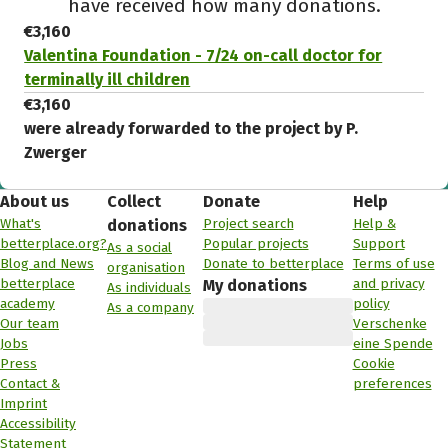
have received how many donations.
€3,160
Valentina Foundation - 7/24 on-call doctor for
terminally ill children
€3,160
were already forwarded to the project by P.
Zwerger
About us
Collect
Donate
Help
What's
Project search
Help &
donations
betterplace.org?
Popular projects
Support
As a social
Blog and News
Donate to betterplace
Terms of use
organisation
betterplace
and privacy
My donations
As individuals
academy
policy
As a company
Our team
Verschenke
Jobs
eine Spende
Press
Cookie
Contact &
preferences
Imprint
Accessibility
Statement