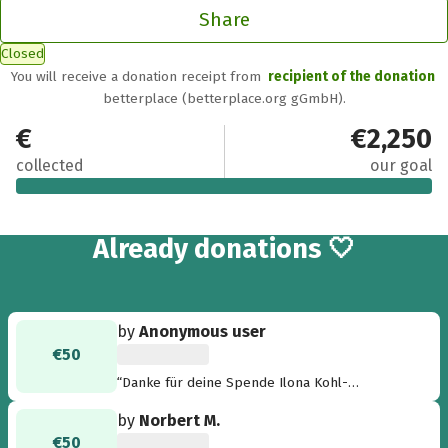
Share
Closed
You will receive a donation receipt from
recipient of the donation
betterplace (betterplace.org gGmbH).
€3,160
€2,250
collected
our goal
44
Already
donations 🤍
by
Anonymous user
€50
“Danke für deine Spende Ilona Kohl-
Angelstorf. Viele Grüße.”
by
Norbert M.
€50