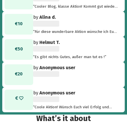
“Cooler Blog, klasse Aktion! Kommt gut wieder
heim!”
by
Alina d.
€10
“Für diese wunderbare Aktion wünsche ich Euch
nur das Beste, trockenes Wetter und dass alle
by
Helmut T.
gesund zurück kommen. Für Euer Spendenziel
€50
gibt man gerne was dazu. :) ”
“Es gibt nichts Gutes, außer man tut es !”
by
Anonymous user
€20
by
Anonymous user
“Coole Aktion! Wünsch Euch viel Erfolg und
„warme“ Nächte! ;-) ”
What’s it about