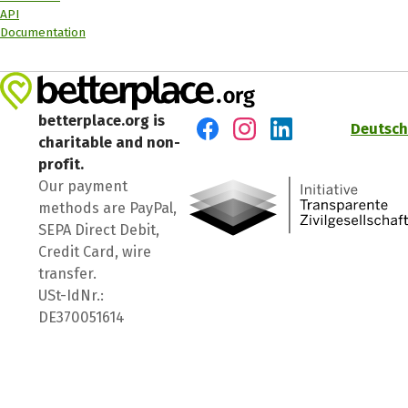
API
Documentation
betterplace.org is
Deutsch
charitable and non-
Visit us on Facebook
Visit us on Instagram
Visit us on LinkedIn
profit.
Our payment
methods are PayPal,
SEPA Direct Debit,
Credit Card, wire
transfer.
USt-IdNr.:
DE370051614