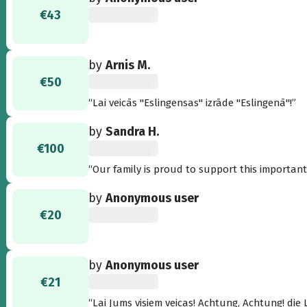
€43
by
Arnis M.
€50
“Lai veicās "Eslingensas" izrāde "Eslingenā"!”
by
Sandra H.
€100
“Our family is proud to support this important
parents and grandparents who spent time in w
by
Anonymous user
Latvian culture and traditions under difficult conditions. They forged many fri
€20
memories to take with them as they dispersed
the war. Their descendants and friends will return to Esslingen , June 14-18, to celebrate in song and
dance the unwavering spirit of the Latvian peo
committee--let's support them generously!”
by
Anonymous user
€21
“Lai Jums visiem veicas! Achtung, Achtung! die