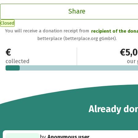
Share
Closed
You will receive a donation receipt from
recipient of the don
betterplace (betterplace.org gGmbH).
€509
€5,
collected
our 
7
Already
don
by
Anonymous user