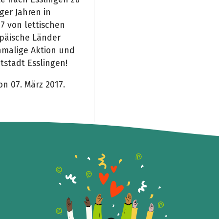
iger Jahren in
7 von lettischen
opäische Länder
inmalige Aktion und
tstadt Esslingen!
on 07. März 2017.
Share fundraising event
Help to collect more donations!
Facebook
WhatsApp
Messenger
Copy link