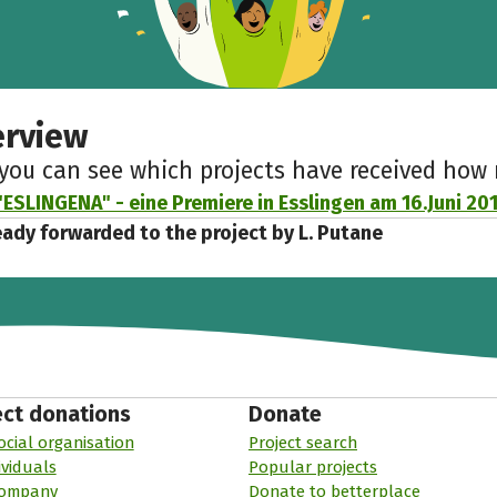
erview
 you can see which projects have received ho
"ESLINGENA" - eine Premiere in Esslingen am 16.Juni 201
eady forwarded to the project by L. Putane
ect donations
Donate
ocial organisation
Project search
ividuals
Popular projects
company
Donate to betterplace