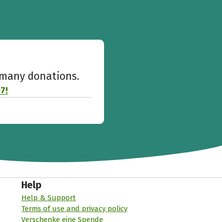
w many donations.
7!
Help
Help & Support
Terms of use and privacy policy
Verschenke eine Spende