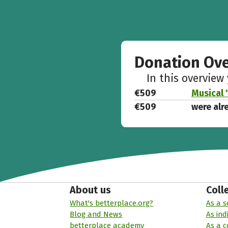
Donation Ov
In this overview
€509
Musical 
€509
were alr
About us
Coll
What's betterplace.org?
As a s
Blog and News
As ind
betterplace academy
As a 