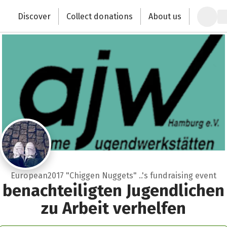
Zum Hauptinhalt springen
Erklärung zur Barrierefreiheit anzeigen
Discover
Collect donations
About us
Change the world with your donation
European2017 "Chiggen Nuggets" ..'s fundraising event
benachteiligten Jugendlichen
zu Arbeit verhelfen