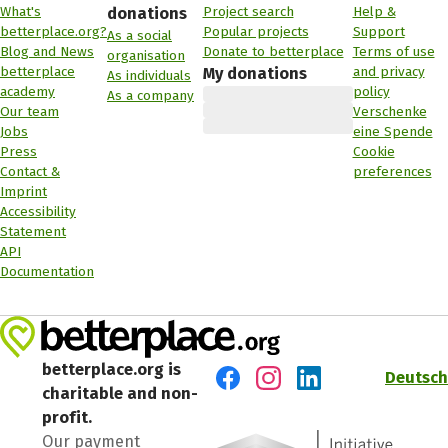
What's
Project search
Help &
donations
betterplace.org?
Popular projects
Support
As a social
Blog and News
Donate to betterplace
Terms of use
organisation
betterplace
and privacy
My donations
As individuals
academy
policy
As a company
Our team
Verschenke
Jobs
eine Spende
Press
Cookie
Contact &
preferences
Imprint
Accessibility
Statement
API
Documentation
betterplace.org is
Deutsch
charitable and non-
Visit us on Facebook
Visit us on Instagram
Visit us on LinkedIn
profit.
Our payment