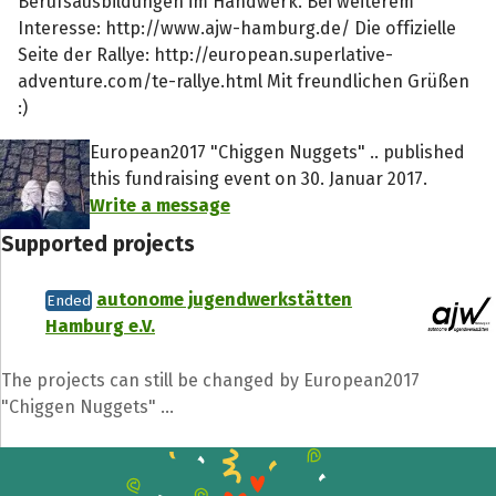
Berufsausbildungen im Handwerk. Bei weiterem
Interesse: http://www.ajw-hamburg.de/ Die offizielle
Seite der Rallye: http://european.superlative-
adventure.com/te-rallye.html Mit freundlichen Grüßen
:)
European2017 "Chiggen Nuggets" .. published
this fundraising event on 30. Januar 2017.
Write a message
Supported projects
autonome jugendwerkstätten
Ended
Hamburg e.V.
Share fundraising event
The projects can still be changed by European2017
Help to collect more donations!
"Chiggen Nuggets" ...
Facebook
WhatsApp
Messenger
C