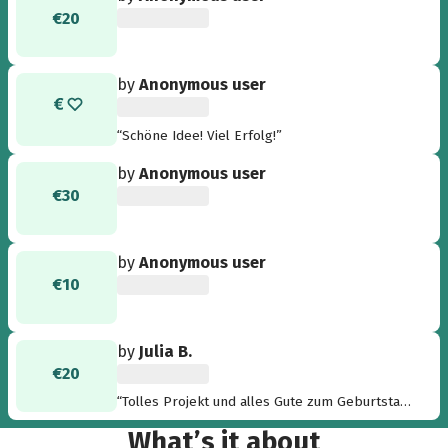
€20
by
Anonymous user
“Schöne Idee! Viel Erfolg!”
by
Anonymous user
€30
by
Anonymous user
€10
by
Julia B.
€20
“Tolles Projekt und alles Gute zum Geburtstag,
liebe Kika! Ich hoffe, du hast bald deine
What’s it about
Spendensumme beisammen, die du dir