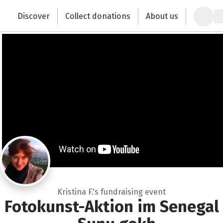
Zum Hauptinhalt springen
Erklärung zur Barrierefreiheit anzeigen
Discover
Collect donations
About us
Change the world with your donation
Kristina F.'s fundraising event
Fotokunst-Aktion im Senegal