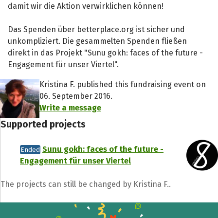
damit wir die Aktion verwirklichen können!
Das Spenden über betterplace.org ist sicher und
Share fundraising event
unkompliziert. Die gesammelten Spenden fließen
Help to collect more donations!
direkt in das Projekt "Sunu gokh: faces of the future -
Engagement für unser Viertel".
Kristina F. published this fundraising event on
Facebook
WhatsApp
Messenger
C
06. September 2016.
Write a message
Supported projects
Sunu gokh: faces of the future -
Ended
Engagement für unser Viertel
The projects can still be changed by Kristina F..