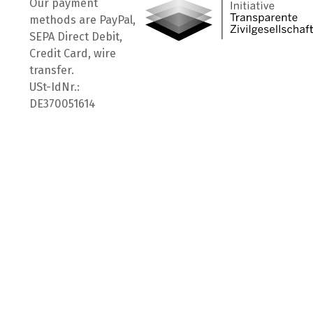
Our payment
methods are PayPal,
SEPA Direct Debit,
Credit Card, wire
transfer.
USt-IdNr.:
DE370051614