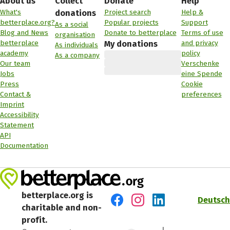
About us
Collect
Donate
Help
What's
Project search
Help &
donations
betterplace.org?
Popular projects
Support
As a social
Blog and News
Donate to betterplace
Terms of use
organisation
betterplace
and privacy
My donations
As individuals
academy
policy
As a company
Our team
Verschenke
Jobs
eine Spende
Press
Cookie
Contact &
preferences
Imprint
Accessibility
Statement
API
Documentation
betterplace.org is
Deutsch
charitable and non-
Visit us on Facebook
Visit us on Instagram
Visit us on LinkedIn
profit.