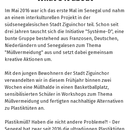
wünscht. Ich nutze auch jedes Jahr die
Spenden-Geburtstagsaktionen von
Im Mai 2016 war ich das erste Mal im Senegal und nahm
Betterplace für meine NGO :)
an einem interkulturellen Projekt in der
https://developmedaid.org/”
südsenegalesischen Stadt Ziguinchor teil. Schon seit
drei Jahren tauscht sich die Initiative "Système-D", eine
bunte Gruppe bestehend aus Franzosen, Deutschen,
Niederländern und Senegalesen zum Thema
"Müllvermeidung" aus und setzt dabei gemeinsam
kreative Aktionen um.
Mit den jungen Bewohnern der Stadt Ziguinchor
verwandelten wir in diesem Frühjahr binnen zwei
Wochen eine Müllhalde in einen Basketballplatz,
sensibilisierten Schüler in Workshops zum Thema
Müllvermeidung und fertigten nachhaltige Alternativen
zu Plastiktüten an.
Plastikmüll? Haben die nicht andere Probleme?! - Der
Senegal hat zwar seit 2016 die ultradünnen Plastiktüten