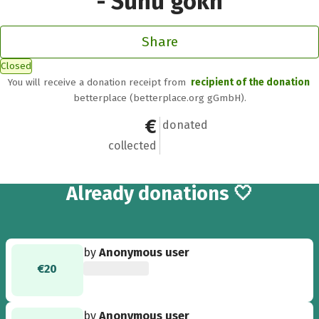
- Sunu gokh
Share
Closed
You will receive a donation receipt from
recipient of the donation
betterplace (betterplace.org gGmbH).
€260
12
donated
collected
12
Already
donations 🤍
by
Anonymous user
€20
by
Anonymous user