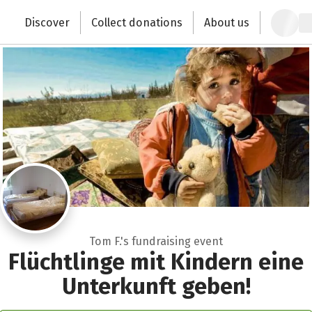
Zum Hauptinhalt springen
Erklärung zur Barrierefreiheit anzeigen
Discover
Collect donations
About us
Change the world with your donation
Tom F.'s fundraising event
Flüchtlinge mit Kindern eine
Unterkunft geben!