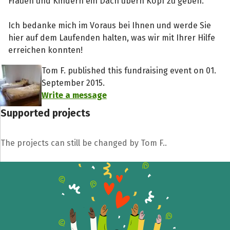
Frauen und Kindern ein Dach übern Kopf zu geben.
Ich bedanke mich im Voraus bei Ihnen und werde Sie
hier auf dem Laufenden halten, was wir mit Ihrer Hilfe
erreichen konnten!
Tom F. published this fundraising event on 01.
September 2015.
Write a message
Share fundraising event
Supported projects
Help to collect more donations!
The projects can still be changed by Tom F..
Facebook
WhatsApp
Messenger
C