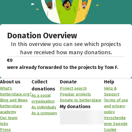
Donation Overview
In this overview you can see which projects
have received how many donations.
€0
were already forwarded to the projects by Tom F.
About us
Collect
Donate
Help
What's
Project search
Help &
donations
betterplace.org?
Popular projects
Support
As a social
Blog and News
Donate to betterplace
Terms of use
organisation
betterplace
and privacy
My donations
As individuals
academy
policy
As a company
Our team
Verschenke
Jobs
eine Spende
Press
Cookie