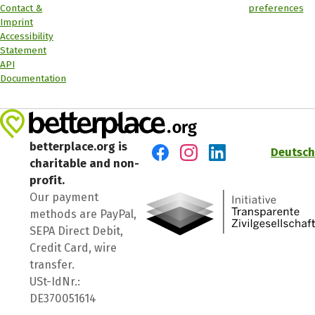
Contact &
preferences
Imprint
Accessibility
Statement
API
Documentation
betterplace.org is
Deutsch
charitable and non-
Visit us on Facebook
Visit us on Instagram
Visit us on LinkedIn
profit.
Our payment
methods are PayPal,
SEPA Direct Debit,
Credit Card, wire
transfer.
USt-IdNr.:
DE370051614