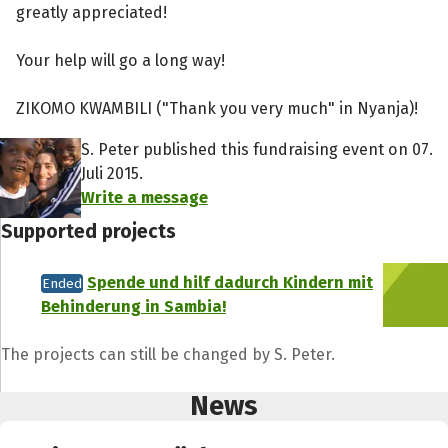
greatly appreciated!
Your help will go a long way!
ZIKOMO KWAMBILI ("Thank you very much" in Nyanja)!
S. Peter published this fundraising event on 07.
Juli 2015.
Write a message
Supported projects
Spende und hilf dadurch Kindern mit
Ended
Behinderung in Sambia!
Share fundraising event
The projects can still be changed by S. Peter.
Help to collect more donations!
News
Facebook
WhatsApp
Messenger
C