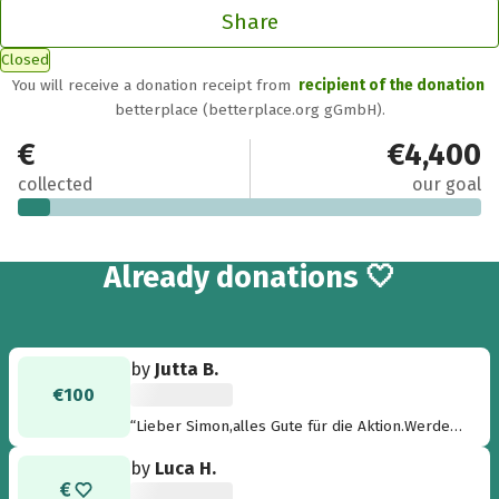
Share
Closed
You will receive a donation receipt from
recipient of the donation
betterplace (betterplace.org gGmbH).
€300
€4,400
collected
our goal
11
Already
donations 🤍
by
Jutta B.
€100
“Lieber Simon,alles Gute für die Aktion.Werden
deinen Aufruf weiterleiten.”
by
Luca H.