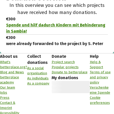
In this overview you can see which projects
have received how many donations.
€300
Spende und hilf dadurch Kindern mit Behinderung
in Sambia!
€300
were already forwarded to the project by S. Peter
About us
Collect
Donate
Help
What's
Project search
Help &
donations
betterplace.org?
Popular projects
Support
As a social
Blog and News
Donate to betterplace
Terms of use
organisation
betterplace
and privacy
My donations
As individuals
academy
policy
As a company
Our team
Verschenke
Jobs
eine Spende
Press
Cookie
Contact &
preferences
Imprint
Accessibility