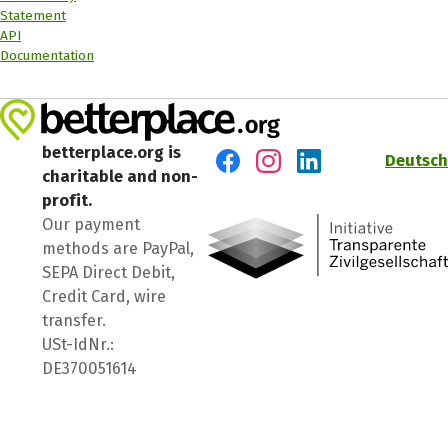
Statement
API
Documentation
betterplace.org is
Deutsch
charitable and non-
Visit us on Facebook
Visit us on Instagram
Visit us on LinkedIn
profit.
Our payment
methods are PayPal,
SEPA Direct Debit,
Credit Card, wire
transfer.
USt-IdNr.:
DE370051614