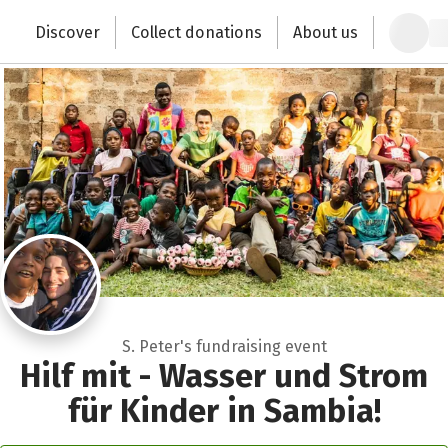
Zum Hauptinhalt springen
Erklärung zur Barrierefreiheit anzeigen
Discover
Collect donations
About us
Change the world with your donation
S. Peter's fundraising event
Hilf mit - Wasser und Strom
für Kinder in Sambia!