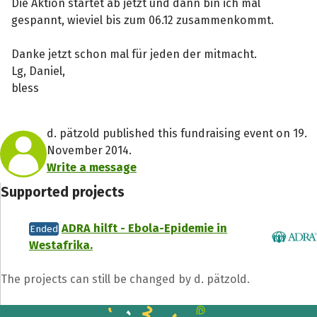
Die Aktion startet ab jetzt und dann bin ich mal
gespannt, wieviel bis zum 06.12 zusammenkommt.
Danke jetzt schon mal für jeden der mitmacht.
Lg, Daniel,
bless
d. pätzold published this fundraising event on 19.
November 2014.
Write a message
Share fundraising event
Supported projects
Help to collect more donations!
ADRA hilft - Ebola-Epidemie in
Ended
Westafrika.
Facebook
WhatsApp
Messenger
C
The projects can still be changed by d. pätzold.