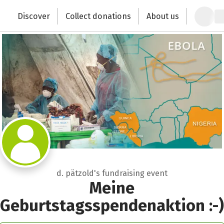
Zum Hauptinhalt springen
Erklärung zur Barrierefreiheit anzeigen
Discover
Collect donations
About us
Change the world with your donation
d. pätzold's fundraising event
Meine
Geburtstagsspendenaktion :-)