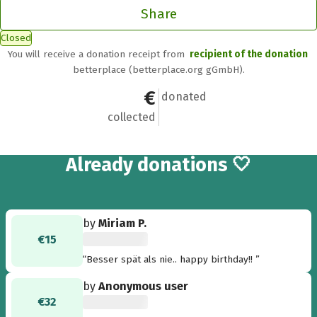
Share
Closed
You will receive a donation receipt from
recipient of the donation
betterplace (betterplace.org gGmbH).
€158
11
donated
collected
11
Already
donations 🤍
by
Miriam P.
€15
“Besser spät als nie.. happy birthday!! ”
by
Anonymous user
€32