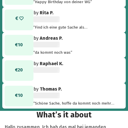
“Happy Birthday von deiner WG”
by
Rita P.
“Find ich eine gute Sache als
Geburtstagsgeschenk so etwas zu
by
Andreas P.
machen,super Daniel !”
€10
“da kommt noch was”
by
Raphael K.
€20
by
Thomas P.
€10
“Schöne Sache, hoffe da kommt noch mehr
dazu ;)”
What’s it about
Hallo zusammen. Ich hab das mal bei jemanden