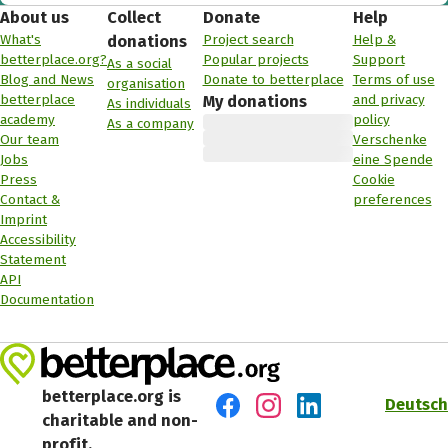
About us
Collect
Donate
Help
What's
Project search
Help &
donations
betterplace.org?
Popular projects
Support
As a social
Blog and News
Donate to betterplace
Terms of use
organisation
betterplace
and privacy
My donations
As individuals
academy
policy
As a company
Our team
Verschenke
Jobs
eine Spende
Press
Cookie
Contact &
preferences
Imprint
Accessibility
Statement
API
Documentation
betterplace.org is
Deutsch
charitable and non-
Visit us on Facebook
Visit us on Instagram
Visit us on LinkedIn
profit.