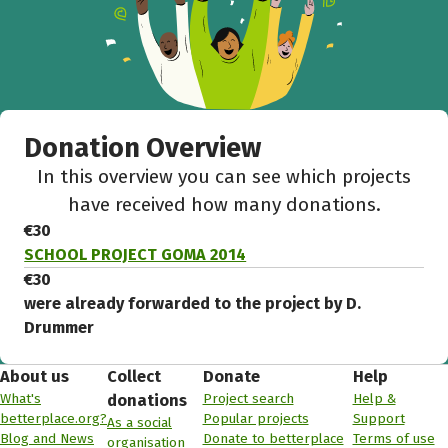
Donation Overview
In this overview you can see which projects
have received how many donations.
€30
SCHOOL PROJECT GOMA 2014
€30
were already forwarded to the project by D.
Drummer
About us
Collect
Donate
Help
What's
Project search
Help &
donations
betterplace.org?
Popular projects
Support
As a social
Blog and News
Donate to betterplace
Terms of use
organisation