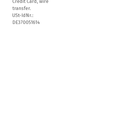
Credit Card, wire
transfer.
USt-IdNr.:
DE370051614