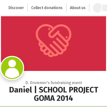
Zum Hauptinhalt springen
Erklärung zur Barrierefreiheit anzeigen
Discover
Collect donations
About us
Change the world with your donation
D. Drummer's fundraising event
Daniel | SCHOOL PROJECT
GOMA 2014