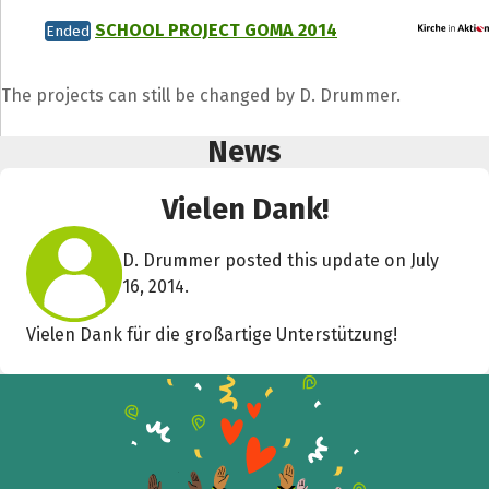
SCHOOL PROJECT GOMA 2014
Ended
The projects can still be changed by D. Drummer.
News
Vielen Dank!
Share fundraising event
Help to collect more donations!
D. Drummer posted this update on July
16, 2014.
Facebook
WhatsApp
Messenger
C
Vielen Dank für die großartige Unterstützung!