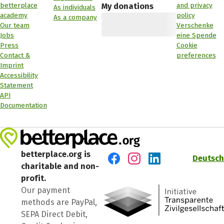
betterplace
and privacy
My donations
As individuals
academy
policy
As a company
Our team
Verschenke
Jobs
eine Spende
Press
Cookie
Contact &
preferences
Imprint
Accessibility
Statement
API
Documentation
betterplace.org is
Deutsch
charitable and non-
Visit us on Facebook
Visit us on Instagram
Visit us on LinkedIn
profit.
Our payment
methods are PayPal,
SEPA Direct Debit,