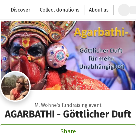
Zum Hauptinhalt springen
Erklärung zur Barrierefreiheit anzeigen
Discover
Collect donations
About us
Change the world with your donation
M. Wohne's fundraising event
AGARBATHI - Göttlicher Duft
Share