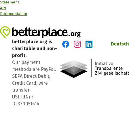
Statement
API
Documentation
betterplace.org is
Deutsch
charitable and non-
Visit us on Facebook
Visit us on Instagram
Visit us on LinkedIn
profit.
Our payment
methods are PayPal,
SEPA Direct Debit,
Credit Card, wire
transfer.
USt-IdNr.:
DE370051614