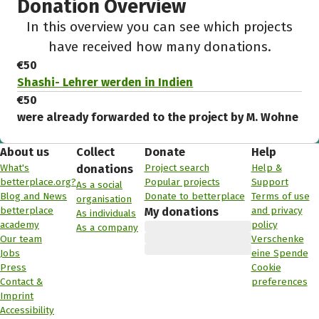
Donation Overview
In this overview you can see which projects
have received how many donations.
€50
Shashi- Lehrer werden in Indien
€50
were already forwarded to the project by M. Wohne
About us
Collect
Donate
Help
What's
Project search
Help &
donations
betterplace.org?
Popular projects
Support
As a social
Blog and News
Donate to betterplace
Terms of use
organisation
betterplace
and privacy
My donations
As individuals
academy
policy
As a company
Our team
Verschenke
Jobs
eine Spende
Press
Cookie
Contact &
preferences
Imprint
Accessibility