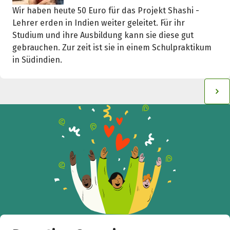
Help to collect more donations!
Wir haben heute 50 Euro für das Projekt Shashi -
Lehrer erden in Indien weiter geleitet. Für ihr
Studium und ihre Ausbildung kann sie diese gut
Facebook
WhatsApp
Messenger
C
gebrauchen. Zur zeit ist sie in einem Schulpraktikum
in Südindien.