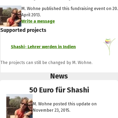
M. Wohne published this fundraising event on 20.
April 2013.
Write a message
Supported projects
Shashi- Lehrer werden in Indien
The projects can still be changed by M. Wohne.
News
50 Euro für Shashi
M. Wohne posted this update on
November 23, 2015.
Share fundraising event