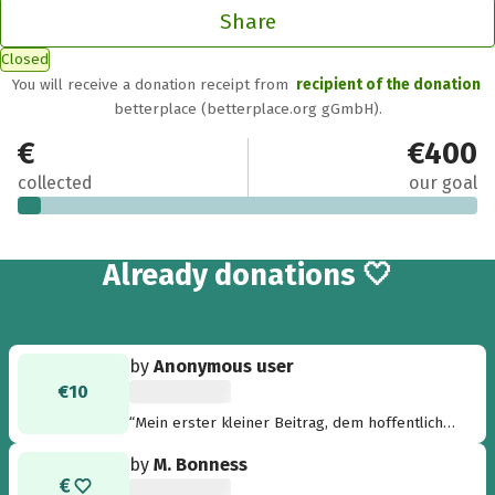
Share
Closed
You will receive a donation receipt from
recipient of the donation
betterplace (betterplace.org gGmbH).
€20
€400
collected
our goal
2
Already
donations 🤍
by
Anonymous user
€10
“Mein erster kleiner Beitrag, dem hoffentlich
viele da draußen folgen werden. Wie gesagt:
by
M. Bonness
Jeder Euro zählt! Gemeinsam können wir was
bewegen. ”