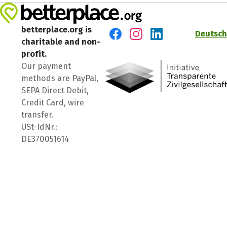
betterplace.org is
Deutsch
charitable and non-
Visit us on Facebook
Visit us on Instagram
Visit us on LinkedIn
profit.
Our payment
methods are PayPal,
SEPA Direct Debit,
Credit Card, wire
transfer.
USt-IdNr.:
DE370051614