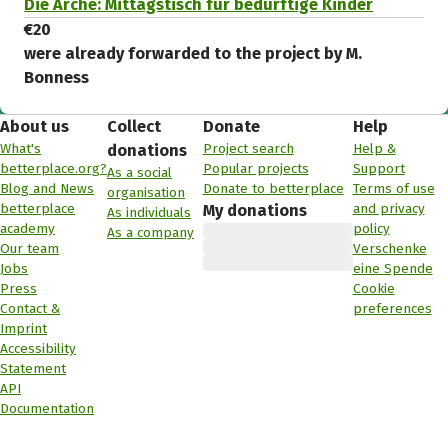
Die Arche: Mittagstisch für bedürftige Kinder
€20
were already forwarded to the project by M.
Bonness
About us
Collect
Donate
Help
What's
Project search
Help &
donations
betterplace.org?
Popular projects
Support
As a social
Blog and News
Donate to betterplace
Terms of use
organisation
betterplace
and privacy
My donations
As individuals
academy
policy
As a company
Our team
Verschenke
Jobs
eine Spende
Press
Cookie
Contact &
preferences
Imprint
Accessibility
Statement
API
Documentation