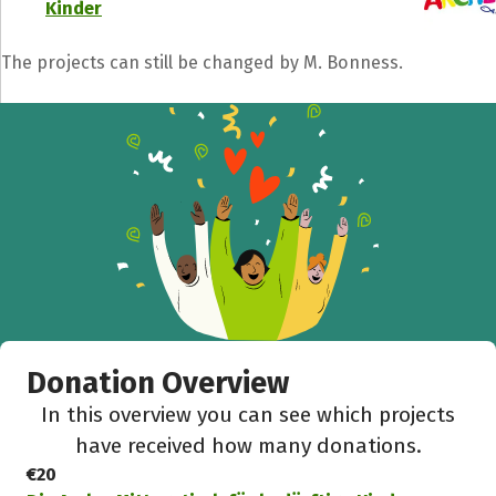
Kinder
Help to collect more donations!
The projects can still be changed by M. Bonness.
Facebook
WhatsApp
Messenger
C
Donation Overview
In this overview you can see which projects
have received how many donations.
€20