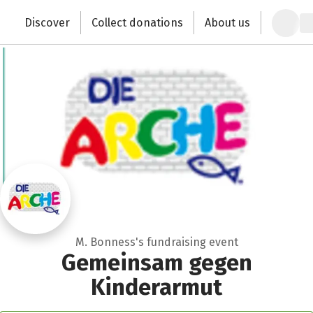
Zum Hauptinhalt springen
Erklärung zur Barrierefreiheit anzeigen
Discover
Collect donations
About us
Change the world with your donation
M. Bonness's fundraising event
Gemeinsam gegen
Kinderarmut