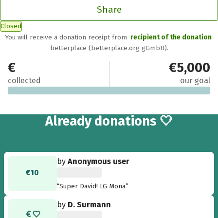
Share
Closed
You will receive a donation receipt from
recipient of the donation
betterplace (betterplace.org gGmbH).
€11
€5,000
collected
our goal
2
Already
donations 🤍
by
Anonymous user
€10
“Super David! LG Mona”
by
D. Surmann