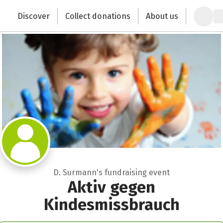
Zum Hauptinhalt springen
Erklärung zur Barrierefreiheit anzeigen
Discover
Collect donations
About us
Change the world with your donation
D. Surmann's fundraising event
Aktiv gegen
Kindesmissbrauch