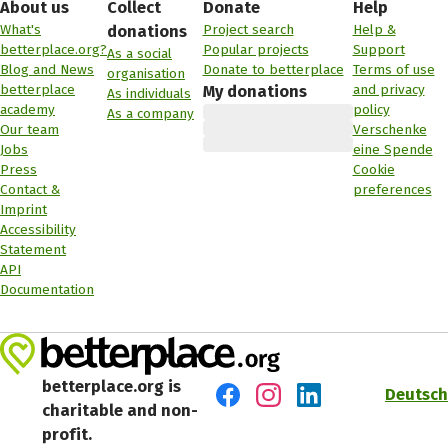
About us
Collect
Donate
Help
What's
Project search
Help &
donations
betterplace.org?
Popular projects
Support
As a social
Blog and News
Donate to betterplace
Terms of use
organisation
betterplace
and privacy
My donations
As individuals
academy
policy
As a company
Our team
Verschenke
Jobs
eine Spende
Press
Cookie
Contact &
preferences
Imprint
Accessibility
Statement
API
Documentation
betterplace.org is
Deutsch
charitable and non-
Visit us on Facebook
Visit us on Instagram
Visit us on LinkedIn
profit.