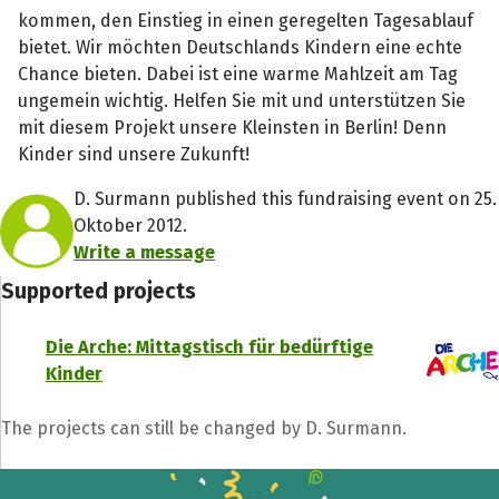
kommen, den Einstieg in einen geregelten Tagesablauf
bietet. Wir möchten Deutschlands Kindern eine echte
Chance bieten. Dabei ist eine warme Mahlzeit am Tag
ungemein wichtig. Helfen Sie mit und unterstützen Sie
mit diesem Projekt unsere Kleinsten in Berlin! Denn
Kinder sind unsere Zukunft!
D. Surmann published this fundraising event on 25.
Oktober 2012.
Write a message
Supported projects
Die Arche: Mittagstisch für bedürftige
Kinder
Share fundraising event
Help to collect more donations!
The projects can still be changed by D. Surmann.
Facebook
WhatsApp
Messenger
C