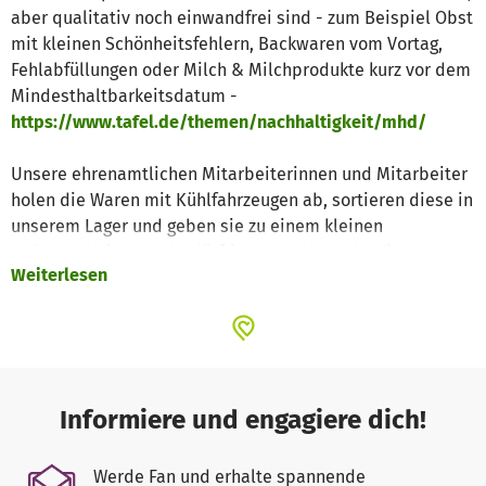
aber qualitativ noch einwandfrei sind - zum Beispiel Obst
mit kleinen Schönheitsfehlern, Backwaren vom Vortag,
Fehlabfüllungen oder Milch & Milchprodukte kurz vor dem
Mindesthaltbarkeitsdatum -
https://www.tafel.de/themen/nachhaltigkeit/mhd/
Unsere ehrenamtlichen Mitarbeiterinnen und Mitarbeiter
holen die Waren mit Kühlfahrzeugen ab, sortieren diese in
unserem Lager und geben sie zu einem kleinen
Unkostenbeitrag an bedürftige Menschen ab. Wir retten so
Weiterlesen
täglich Lebensmittel, die andernfalls im Müll landen
würden. Damit werden regelmäßig Menschen unterstützt,
etwa von Altersarmut betroffene Senioren,
Alleinerziehende, Studierende, Empfänger von
Sozialleistungen, Geflohene und Geringverdiener.
Außerdem kooperieren wir mit anderen Einrichtungen in
Informiere und engagiere dich!
unserer Region zum Beispiel durch
Lebensmittellieferungen.
Werde Fan und erhalte spannende