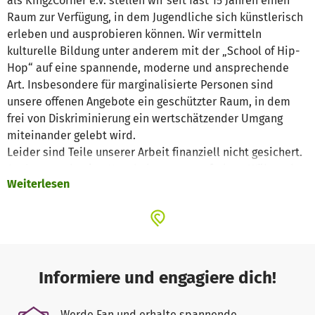
als KingzCorner e.V. stellen wir seit fast 15 Jahren einen
Raum zur Verfügung, in dem Jugendliche sich künstlerisch
erleben und ausprobieren können. Wir vermitteln
kulturelle Bildung unter anderem mit der „School of Hip-
Hop“ auf eine spannende, moderne und ansprechende
Art. Insbesondere für marginalisierte Personen sind
unsere offenen Angebote ein geschützter Raum, in dem
frei von Diskriminierung ein wertschätzender Umgang
miteinander gelebt wird.
Leider sind Teile unserer Arbeit finanziell nicht gesichert.
Aachen wurde eine Haushaltssperre auferlegt. Während
Weiterlesen
wir darauf hoffen, dass unsere wichtigsten Anträge
bewilligt werden, wurden einzelne Anträge an anderen
Stellen bereits abgelehnt. Dadurch konnten geplante
Projekte und Maßnahmen nicht realisiert werden, was in
erster Linie unsere jugendlichen Teilnehmer*innen trifft.
Informiere und engagiere dich!
Daher diese Spendenaktion. Wir wollen damit
gewährleisten, dass die finanziellen Lücken gestopft
Werde Fan und erhalte spannende