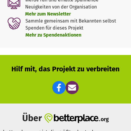
werden und finanzielle Engpässe nicht entstehen können.
Neuigkeiten von der Organisation
Jede Spende – und sei sie noch so klein – hilft uns, unser
Mehr zum Newsletter
Angebot aufrecht zu erhalten.
Sammle gemeinsam mit Bekannten selbst
Spenden für dieses Projekt
Mit eurer Hilfe bleiben wir eine wichtige Anlaufstelle für
Mehr zu Spendenaktionen
junge Menschen – auch die nächsten 15 Jahre. Danke für
eure Unterstützung!
Hilf mit, das Projekt zu verbreiten
Über