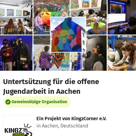
Zum Hauptinhalt springen
Erklärung zur Barrierefreiheit anzeigen
Untertsützung für die offene
Jugendarbeit in Aachen
Gemeinnützige Organisation
Ein Projekt von
KingzCorner e.V.
in Aachen, Deutschland