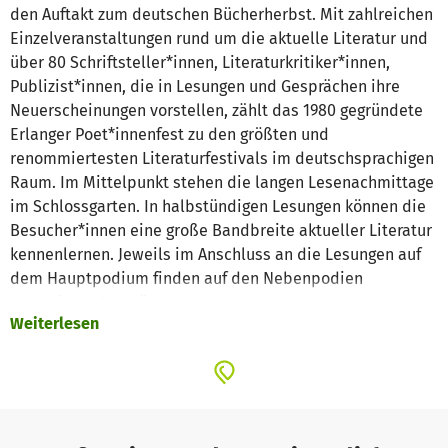
den Auftakt zum deutschen Bücherherbst. Mit zahlreichen
Einzelveranstaltungen rund um die aktuelle Literatur und
über 80 Schriftsteller*innen, Literaturkritiker*innen,
Publizist*innen, die in Lesungen und Gesprächen ihre
Neuerscheinungen vorstellen, zählt das 1980 gegründete
Erlanger Poet*innenfest zu den größten und
renommiertesten Literaturfestivals im deutschsprachigen
Raum. Im Mittelpunkt stehen die langen Lesenachmittage
im Schlossgarten. In halbstündigen Lesungen können die
Besucher*innen eine große Bandbreite aktueller Literatur
kennenlernen. Jeweils im Anschluss an die Lesungen auf
dem Hauptpodium finden auf den Nebenpodien
moderierte Gespräche statt.
Weiterlesen
Die abendlichen Autor*innenporträts im barocken
Markgrafentheater sind jeweils einer*m hochrangigen
Autor*in gewidmet, Leben und Werk werden in Lesung und
Gespräch vorgestellt. Eine andere Besonderheit des
Erlanger Poet*innenfests sind die zahlreichen Gespräche
und Diskussionen zu aktuellen gesellschaftlichen und