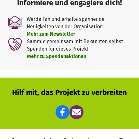
Informiere und engagiere dich!
politischen Themen. Das Kinder- und Familienprogramm
bietet mit der Bilderbuch-Lesewiese, Lesungen von
Werde Fan und erhalte spannende
Kinder- und Jugendbuchautoren und der Druckwerkstatt
Neuigkeiten von der Organisation
ein anspruchsvolles Programm für alle Altersgruppen.
Mehr zum Newsletter
Aufgrund der prekären Haushaltslage der Stadt Erlangen
Sammle gemeinsam mit Bekannten selbst
war lange unklar, ob das Erlanger Poet*innenfest 2026
Spenden für dieses Projekt
überhaupt stattfinden kann. Daraufhin haben sich
Mehr zu Spendenaktionen
zahlreiche Bürger*innen gemeldet, und angeboten, das
Erlanger Poet*innenfest mit einer Spende zu unterstützen.
Der Stadtrat hat daher beschlossen, dass das Festival mit
zusätzlichen Sponsoren, erhöhten Zuschussmitteln und
einem Spendenaufruf an die Bürger*innen vom 28. bis 30.
Hilf mit, das Projekt zu verbreiten
August 2026 stattfinden soll.