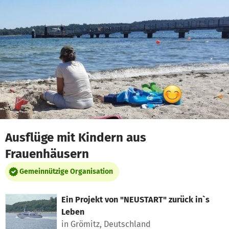
Zum Hauptinhalt springen
Erklärung zur Barrierefreiheit anzeigen
Ausflüge mit Kindern aus
Frauenhäusern
Gemeinnützige Organisation
Ein Projekt von
"NEUSTART" zurück in`s
Leben
in Grömitz, Deutschland