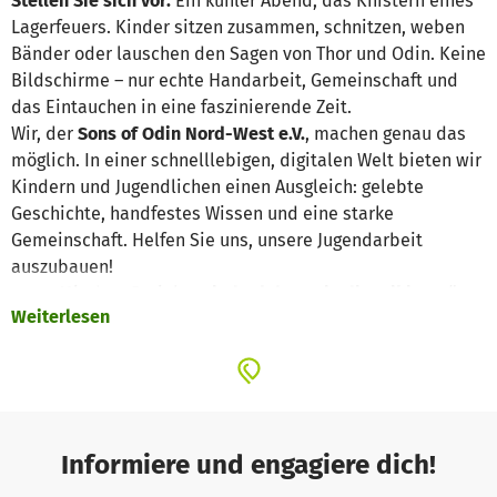
Stellen Sie sich vor:
Ein kühler Abend, das Knistern eines
Lagerfeuers. Kinder sitzen zusammen, schnitzen, weben
Bänder oder lauschen den Sagen von Thor und Odin. Keine
Bildschirme – nur echte Handarbeit, Gemeinschaft und
das Eintauchen in eine faszinierende Zeit.
Wir, der
Sons of Odin Nord-West e.V.
, machen genau das
möglich. In einer schnelllebigen, digitalen Welt bieten wir
Kindern und Jugendlichen einen Ausgleich: gelebte
Geschichte, handfestes Wissen und eine starke
Gemeinschaft. Helfen Sie uns, unsere Jugendarbeit
auszubauen!
Was?
Mit dem Projekt
„Kinder leben wie die Wikinger“
Weiterlesen
bauen wir unsere Jugendarbeit massiv aus. Wir bringen
Heranwachsenden die nordische Kultur, historisches
Handwerk (Lederverarbeitung, Schnitzen, Schmieden,
Weben) und die Mythologie pädagogisch wertvoll näher.
Es ist Geschichte zum Anfassen und Mitmachen.
Wo?
Das Projekt findet in der Region Nord-West statt. Wir
Informiere und engagiere dich!
veranstalten Camps und Workshops auf unserem