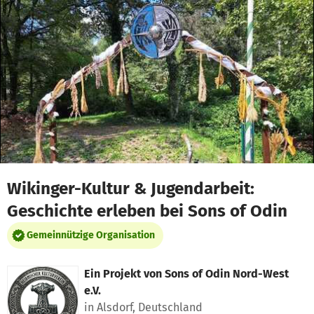
Zum Hauptinhalt springen
Erklärung zur Barrierefreiheit anzeigen
Wikinger-Kultur & Jugendarbeit:
Geschichte erleben bei Sons of Odin
Gemeinnützige Organisation
Ein Projekt von
Sons of Odin Nord-West
e.V.
in Alsdorf, Deutschland