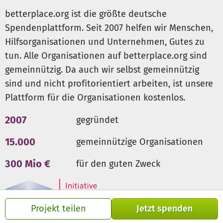
über dem Feuer und erleben interaktive Erzählstunden.
betterplace.org ist die größte deutsche
Wofür werden Ihre Spenden verwendet?
Spendenplattform. Seit 2007 helfen wir Menschen,
Um dieses Projekt nachhaltig zu gestalten, brauchen wir
Ihre Unterstützung! Jeder Euro fließt in die Camps.
Hilfsorganisationen und Unternehmen, Gutes zu
Wer profitiert?
Die Kinder unserer Region. Wir
tun. Alle Organisationen auf betterplace.org sind
ermöglichen besonders Familien aus sozial schwächeren
gemeinnützig. Da auch wir selbst gemeinnützig
Verhältnissen die kostenfreie oder vergünstigte
sind und nicht profitorientiert arbeiten, ist unsere
Teilnahme – Gemeinschaft darf keine Frage des Geldes
Plattform für die Organisationen kostenlos.
sein.
Was wird finanziert?
2007
gegründet
Ausstattung:
Kauf authentischer Wikinger-Zelte für ein
echtes Schlaferlebnis.
15.000
gemeinnützige Organisationen
Handwerksmaterial:
Kindgerechte Werkzeuge, Holz,
Leder, Wolle und Ton.
300 Mio €
für den guten Zweck
Verpflegung:
Gesunde Lebensmittel für das Kochen am
Lagerfeuer.
Gewandung:
Stoffe, damit jedes Kind ein eigenes
historisches Gewand fertigen kann.
Projekt teilen
Jetzt spenden