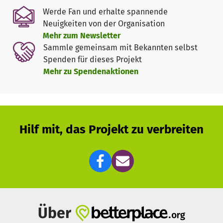
Vereinsgelände sowie in ausgewählten Naturcamps. Wir
Werde Fan und erhalte spannende
bringen die Wikingerkultur direkt in unsere heimischen
Neuigkeiten von der Organisation
Wälder.
Mehr zum Newsletter
Warum?
Kinder verlieren heute oft den Bezug zur Natur
Sammle gemeinsam mit Bekannten selbst
und zu handwerklichen Fähigkeiten. Unser Projekt bietet
Spenden für dieses Projekt
mehr als nur Geschichte:
Mehr zu Spendenaktionen
Werte:
Wir vermitteln Mut, Loyalität, Gastfreundschaft
und Respekt vor der Natur.
Selbstbewusstsein:
Ein eigenes Werkzeug herzustellen
oder Feuer zu machen, lässt Kinder über sich
hinauswachsen.
Hilf mit, das Projekt zu verbreiten
Gemeinschaft:
Am Lagerfeuer sind alle gleich. Wir
fördern Teamgeist abseits von Leistungsdruck und
Social Media.
Wie?
Wir setzen das Projekt durch regelmäßige Treffen,
Wochenend-Zeltlager und Workshops um. Erfahrene
Vereinsmitglieder leiten die Kinder an. Sie schlüpfen in
Über
historische Gewänder, nutzen alte Werkzeuge, kochen