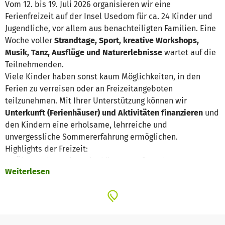
Vom 12. bis 19. Juli 2026 organisieren wir eine
Ferienfreizeit auf der Insel Usedom für ca. 24 Kinder und
Jugendliche, vor allem aus benachteiligten Familien. Eine
Woche voller
Strandtage, Sport, kreative Workshops,
Musik, Tanz, Ausflüge und Naturerlebnisse
wartet auf die
Teilnehmenden.
Viele Kinder haben sonst kaum Möglichkeiten, in den
Ferien zu verreisen oder an Freizeitangeboten
teilzunehmen. Mit Ihrer Unterstützung können wir
Unterkunft (Ferienhäuser) und Aktivitäten finanzieren
und
den Kindern eine erholsame, lehrreiche und
unvergessliche Sommererfahrung ermöglichen.
Highlights der Freizeit:
Übernachtung in Ferienhäusern auf Usedom
Weiterlesen
Tagesausflug nach Polen mit Umwelt- und
Landwirtschaftserlebnissen
Sport- und Bewegungsspiele, kreative Workshops,
gemeinsames Kochen
Förderung von
sozialen Kompetenzen, Teamgeist und