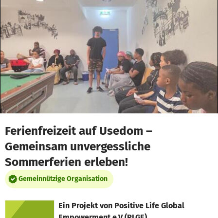
Zum Hauptinhalt springen
Erklärung zur Barrierefreiheit anzeigen
Ferienfreizeit auf Usedom –
Gemeinsam unvergessliche
Sommerferien erleben!
Gemeinnützige Organisation
Ein Projekt von
Positive Life Global
Empowerment e.V (PLGE)