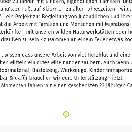
 über 20 Jahren mit Kindern, Jugendlichen, Familien unt
u's, zu Fuß, auf Skiern... - zu allen Jahreszeiten - wild, 
" - ein Projekt zur Begleitung von Jugendlichen und ihre
die Arbeit mit Familien und Menschen mit Migrations- 
terkünfte - mit unseren wilden Naturwerkstätten oder 
 draußen zu sein - zusammen an einem Feuer etwas ko
en, wissen dass unsere Arbeit von viel Herzblut und e
achen Mitteln ein gutes Miteinander zaubern. Auch wenn
oormaterial, Bastelzeug, Werkzeuge, Kinder transportier
ar & dafür brauchen wir eure Unterstützung - jetzt!
! Momentan fahren wir einen geschenkten 23 jährigen Ca
 keine gute Lösung für die vielen Matrialtransporte, di
t an die Ostsee, den Wilden Frühling/ Sommer/ Herbst o
inschaftsunterkünften!
orter für alle & alles!