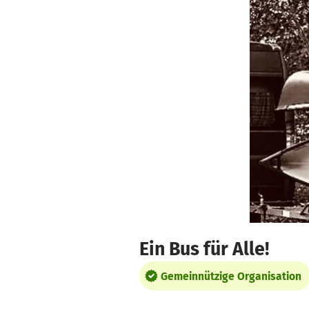
Zum Hauptinhalt springen
Erklärung zur Barrierefreiheit anzeigen
Ein Bus für Alle!
Gemeinnützige Organisation