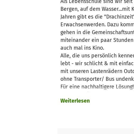
Als Lebensschule sind wir seit
Bergen, auf dem Wasser...mit Kan
Jahren gibt es die "Drachinzeit
Erwachsenwerden. Dazu kommt 
gehen in die Gemeinschaftsun
miteinander ein paar Stunden
auch mal ins Kino.
Alle, die uns persönlich kenn
lebt - wir schlicht & mit einf
mit unseren Lastenrädern Outd
ohne Transporter/ Bus undenkb
Für eine nachhaltigere Lösung
nächsten TÜV kommen wird ;-) -
Weiterlesen
Riesengebirge, zur Drachinzei
Naturwerkstätten in den Geme
Wir brauchen einen Bus/ Transp