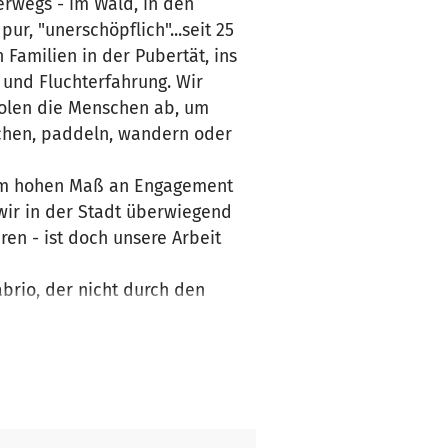
erwegs - im Wald, in den
pur, "unerschöpflich"...seit 25
n Familien in der Pubertät, ins
und Fluchterfahrung. Wir
holen die Menschen ab, um
chen, paddeln, wandern oder
inem hohen Maß an Engagement
 wir in der Stadt überwiegend
en - ist doch unsere Arbeit
brio, der nicht durch den
e Wintertour ins
der für die Wilden