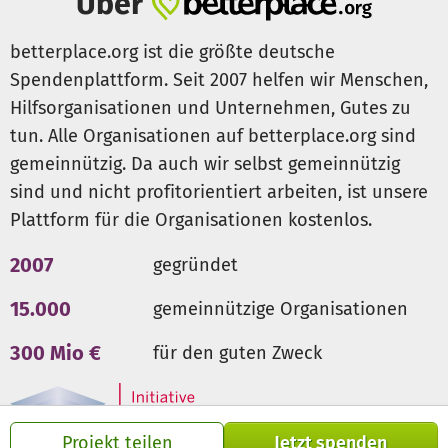
Über
Verbesserung der Hygienebedingungen
und der
allgemeinen
Gesundheit
betterplace.org ist die größte deutsche
Eindämmung von Krankheiten
wie Cholera, Typhus und
Spendenplattform. Seit 2007 helfen wir Menschen,
Durchfallerkrankungen
Aufwertung der Infrastruktur
des Gemeindezentrums
Hilfsorganisationen und Unternehmen, Gutes zu
Stärkung der Bildungschancen
für die Kinder
tun. Alle Organisationen auf betterplace.org sind
gemeinnützig. Da auch wir selbst gemeinnützig
sind und nicht profitorientiert arbeiten, ist unsere
Saubere Toiletten und Waschmöglichkeiten sind die
Grundlage für
Gesundheit, Würde und Lernen
. Mit dem
Plattform für die Organisationen kostenlos.
neuen Gebäude wird das Gelände nicht nur hygienischer,
2007
gegründet
sondern auch
attraktiver für Schulungen, Tagungen und
Gemeindeveranstaltungen
– ein echter Gewinn für die
15.000
gemeinnützige Organisationen
gesamte Dorfgemeinschaft.
300 Mio €
für den guten Zweck
Projekt teilen
Jetzt spenden