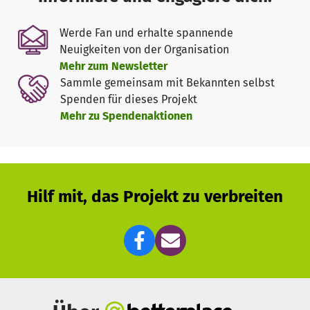
massiven Sanitärgebäudes aus Stein
mit:
Toilettenkabinen
Werde Fan und erhalte spannende
einem Urinalraum
Neuigkeiten von der Organisation
einer Umkleidekabine
Mehr zum Newsletter
mehreren Handwaschstationen
Sammle gemeinsam mit Bekannten selbst
einem Wickeltisch für Kleinkinder
Spenden für dieses Projekt
Mehr zu Spendenaktionen
Ziel und Wirkung
Mit dem neuen Gebäude entsteht eine dauerhafte,
hygienische und sichere Sanitäranlage für alle, die das
Hilf mit, das Projekt zu verbreiten
Gelände nutzen. Allein rund 80 Kinder zwischen drei und
sechs Jahren werden hier täglich unterrichtet. Das Projekt
richtet sich an Vorschulkinder, Lehrkräfte, die Köchin
sowie an Besucher*innen des Gemeindezentrums.
Die Ziele sind klar: