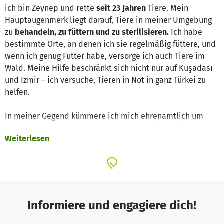
ich bin Zeynep und rette
seit 23 Jahren
Tiere. Mein
Hauptaugenmerk liegt darauf, Tiere in meiner Umgebung
zu
behandeln, zu füttern und zu sterilisieren.
Ich habe
bestimmte Orte, an denen ich sie regelmäßig füttere, und
wenn ich genug Futter habe, versorge ich auch Tiere im
Wald. Meine Hilfe beschränkt sich nicht nur auf Kuşadası
und Izmir – ich versuche, Tieren in Not in ganz Türkei zu
helfen.
In meiner Gegend kümmere ich mich ehrenamtlich um
mehr als 20 Katzen, versorge sie regelmäßig mit Futter
Weiterlesen
und behandle sie gegen Parasiten. Außerdem sterilisierte
ich alle neuen, nicht kastrierten Katzen, die mir begegnen.
Wenn ihr ihr Leben verbessern möchtet, unterstützt uns
gerne. ❤“
Projektseite
Informiere und engagiere dich!