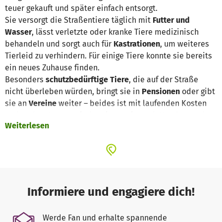
teuer gekauft und später einfach entsorgt.
Sie versorgt die Straßentiere täglich mit
Futter und
Wasser
, lässt verletzte oder kranke Tiere medizinisch
behandeln und sorgt auch für
Kastrationen
, um weiteres
Tierleid zu verhindern. Für einige Tiere konnte sie bereits
ein neues Zuhause finden.
Besonders
schutzbedürftige Tiere
, die auf der Straße
nicht überleben würden, bringt sie in
Pensionen
oder gibt
sie an
Vereine
weiter – beides ist mit laufenden Kosten
verbunden. Immer wieder nimmt sie auch Hunde aus den
Weiterlesen
städtischen Tierheimen auf, denn dort haben die meisten
keine Überlebenschance. Viele Tiere sterben dort oder
werden systematisch getötet.
Zeynep hat sich an uns gewandt, um Unterstützung für die
Versorgung der Straßentiere zu erhalten. Die Kosten für
ihre eigenen Tiere zuhause trägt sie weiterhin selbst –
Informiere und engagiere dich!
unsere Hilfe soll ausschließlich den Tieren auf der Straße
zugutekommen.
Werde Fan und erhalte spannende