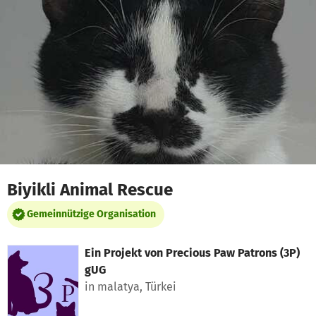
Zum Hauptinhalt springen
Erklärung zur Barrierefreiheit anzeigen
Biyikli Animal Rescue
Gemeinnützige Organisation
Ein Projekt von
Precious Paw Patrons (3P)
gUG
in malatya, Türkei