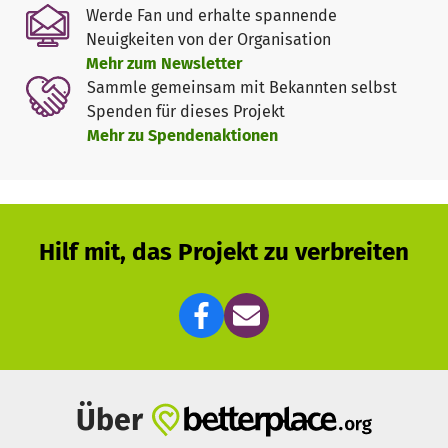
er überlebt hat.
Werde Fan und erhalte spannende
Neuigkeiten von der Organisation
Im Jahr 2023, während des Erdbebens, konnte ich Biyikli
Mehr zum Newsletter
fünf Tage lang nicht finden. Unser Haus wurde stark
Sammle gemeinsam mit Bekannten selbst
beschädigt, aber trotz des Chaos kehrte ich jeden Tag
Spenden für dieses Projekt
zurück – und fand ihn schließlich am fünften Tag.
Mehr zu Spendenaktionen
Ich bin so glücklich, seine „Mama“ zu sein. Ich habe mir
fest vorgenommen, mich über die Seite, die ich für Biyikli
erstellt habe, auch für andere hilfsbedürftige Tiere
einzusetzen.“
Hilf mit, das Projekt zu verbreiten
https://www.instagram.com/biyikli_animal_rescue/
Über