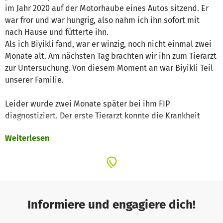
im Jahr 2020 auf der Motorhaube eines Autos sitzend. Er
war fror und war hungrig, also nahm ich ihn sofort mit
nach Hause und fütterte ihn.
Als ich Biyikli fand, war er winzig, noch nicht einmal zwei
Monate alt. Am nächsten Tag brachten wir ihn zum Tierarzt
zur Untersuchung. Von diesem Moment an war Biyikli Teil
unserer Familie.
Leider wurde zwei Monate später bei ihm FIP
diagnostiziert. Der erste Tierarzt konnte die Krankheit
nicht sofort erkennen, und es dauerte weitere 20 Tage, bis
Weiterlesen
eine andere Klinik die Diagnose bestätigte. Wir begannen
sofort mit der Behandlung. Die Anfangsdosis war jedoch
nicht hoch genug, da die Infektion bereits die Blut-Hirn-
Schranke überschritten hatte.
Die folgenden sechs Monate waren nicht einfach, doch
dann erhielten wir ein Medikament aus dem Ausland, und
Informiere und engagiere dich!
dank dessen erholte sich Biyikli. Es ist ein Wunder, dass