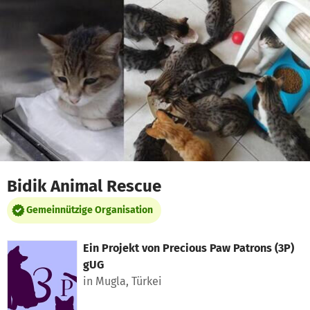
Zum Hauptinhalt springen
Erklärung zur Barrierefreiheit anzeigen
Bidik Animal Rescue
Gemeinnützige Organisation
Ein Projekt von
Precious Paw Patrons (3P)
gUG
in Mugla, Türkei