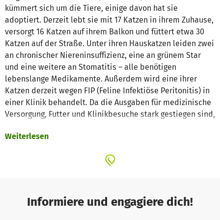
kümmert sich um die Tiere, einige davon hat sie
adoptiert. Derzeit lebt sie mit 17 Katzen in ihrem Zuhause,
versorgt 16 Katzen auf ihrem Balkon und füttert etwa 30
Katzen auf der Straße. Unter ihren Hauskatzen leiden zwei
an chronischer Niereninsuffizienz, eine an grünem Star
und eine weitere an Stomatitis – alle benötigen
lebenslange Medikamente. Außerdem wird eine ihrer
Katzen derzeit wegen FIP (Feline Infektiöse Peritonitis) in
einer Klinik behandelt. Da die Ausgaben für medizinische
Versorgung, Futter und Klinikbesuche stark gestiegen sind,
sah sie sich gezwungen, Spenden zu sammeln, und
Weiterlesen
eröffnete dafür ein Instagram-Konto. Vielen Dank für Ihre
Unterstützung.
Informiere und engagiere dich!